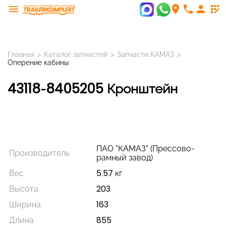
menu
room
phone
person
app_registration
Главная
>
Каталог запчастей
>
Запчасти КАМАЗ
>
Оперение кабины
43118-8405205 Кронштейн
ПАО "КАМАЗ" (Прессово-
Производитель
рамный завод)
Вес
5.57 кг
Высота
203
Ширина
163
Длина
855