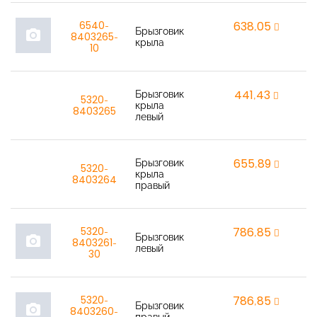
6540-
638,05
r
Брызговик
photo_camera
8403265-
крыла
10
Брызговик
441,43
r
5320-
крыла
8403265
левый
Брызговик
655,89
r
5320-
крыла
8403264
правый
5320-
786,85
r
Брызговик
photo_camera
8403261-
левый
30
5320-
786,85
r
Брызговик
photo_camera
8403260-