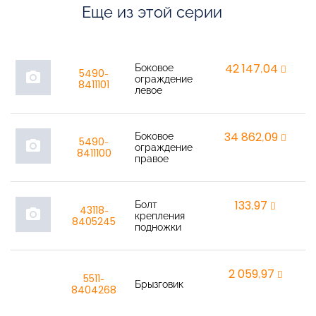
Еще из этой серии
Боковое
42 147,04
r
5490-
photo_camera
ограждение
8411101
левое
Боковое
34 862,09
r
5490-
photo_camera
ограждение
8411100
правое
Болт
133,97
r
43118-
photo_camera
крепления
8405245
подножки
2 059,97
r
5511-
Брызговик
8404268