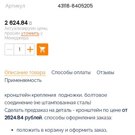
Артикул
43118-8405205
2 624,84
Актуализируем цены,
просим
уточнить
у
Менеджера
remove
add
shopping_cart
Описание товара
Способы оплаты
Отзывы
Применяемость
кронштейн крепления подножки, болтовое
соединение (не штампованная сталь)
Cделать предзаказ на деталь - кронштейн по цене
от
2624.84 рублей
, способы оформления заказа:
положить в корзину и оформить заказ,