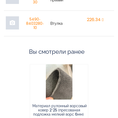
правый
30
5490-
226,34
r
photo_camera
8403280-
Втулка
10
Вы смотрели ранее
Материал рулонный ворсовый
Материал р
ковер 2*25 (пресованая
ковёр 1.9*2
подложка мелкий ворс 6мм)
во