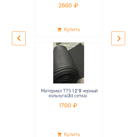
2600
2
Купить
shopping_cart
shopping_cart
keyboard_arrow_left
keyboard_arrow_right
Материал TTS 1.2*9 черный
Подвес
кольчуга(3d сетка)
балансирная
1700
96
Купить
shopping_cart
shopping_cart