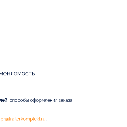
меняемость
блей
, способы оформления заказа:
е
pr@trailerkomplekt.ru
,