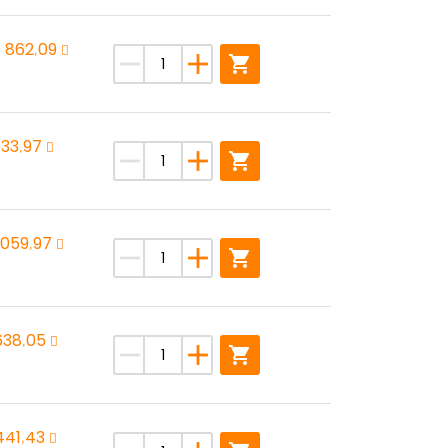
 862,09
remove
add
shopping_cart
133,97
remove
add
shopping_cart
 059,97
remove
add
shopping_cart
638,05
remove
add
shopping_cart
441,43