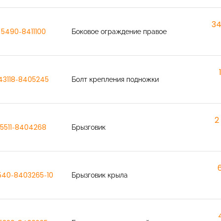
34
5490-8411100
Боковое ограждение правое
43118-8405245
Болт крепления подножки
2
5511-8404268
Брызговик
540-8403265-10
Брызговик крыла