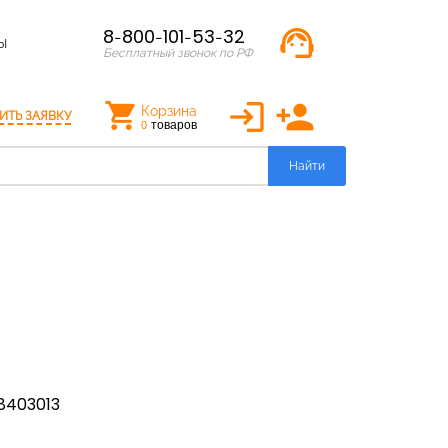
support_agent
8-800-101-53-32
Ы
Бесплатный звонок по РФ
login
person_add
Корзина
ИТЬ ЗАЯВКУ
товаров
0
Найти
8403013