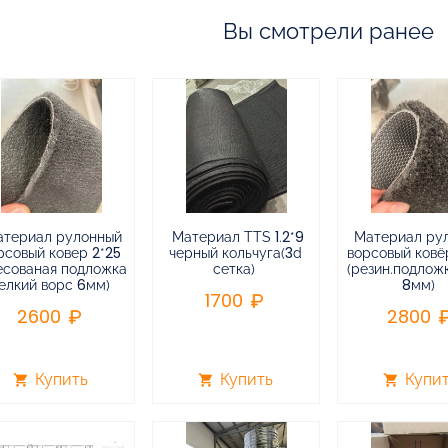
Вы смотрели ранее
атериал рулонный
Материал TTS 1.2*9
Материал ру
рсовый ковер 2*25
черный кольчуга(3d
ворсовый ковёр
есованая подложка
сетка)
(резин.подлож
елкий ворс 6мм)
8мм)
1700
2600
2800
Купить
Купить
Купи
shopping_cart
shopping_cart
shopping_cart