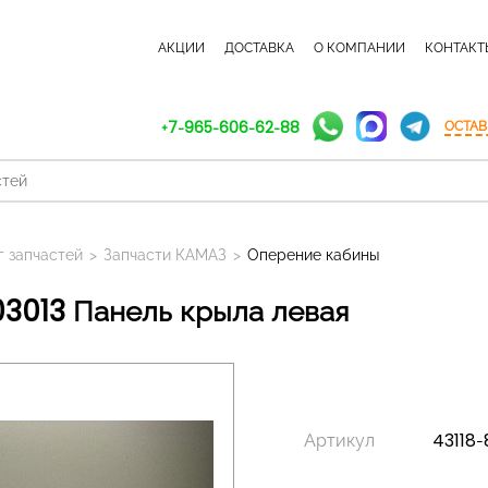
КАТАЛОГ ЗАПЧАСТЕЙ
АКЦИИ
ДОСТАВКА
О КОМПАНИИ
КОНТАКТ
+7-965-606-62-88
ОСТАВ
г запчастей
>
Запчасти КАМАЗ
>
Оперение кабины
403013 Панель крыла левая
Артикул
43118-