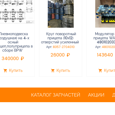
Пневмоподвеска
Круг поворотный
Модулятор
воздушная) на 4-х
прицепа (10х12)
прицепа W
осный
отверстий усиленный
48010203
цеп,полуприцепа в
Арт:
8357-2704010
Арт:
480102
сборе BPW
26000
143640
340000
Купить
Купить
Купи
shopping_cart
shopping_cart
shopping_cart
КАТАЛОГ ЗАПЧАСТЕЙ
АКЦИИ