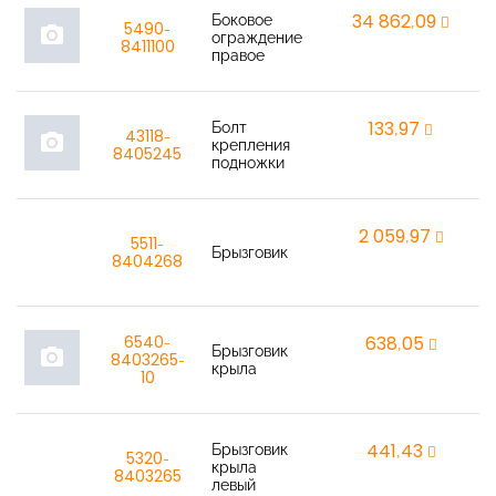
Боковое
34 862,09
r
5490-
photo_camera
ограждение
8411100
правое
Болт
133,97
r
43118-
photo_camera
крепления
8405245
подножки
2 059,97
r
5511-
Брызговик
8404268
6540-
638,05
r
Брызговик
photo_camera
8403265-
крыла
10
Брызговик
441,43
r
5320-
крыла
8403265
левый