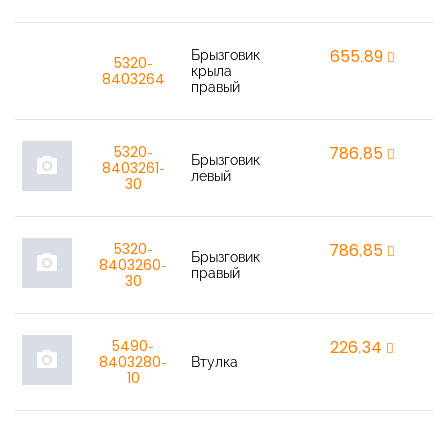
Брызговик
655,89
r
5320-
крыла
8403264
правый
5320-
786,85
r
Брызговик
photo_camera
8403261-
левый
30
5320-
786,85
r
Брызговик
photo_camera
8403260-
правый
30
5490-
226,34
r
photo_camera
8403280-
Втулка
10