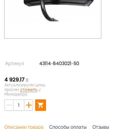
Артикул
43114-8403021-50
4 929,17
Актуализируем цены,
просим
уточнить
у
Менеджера
remove
add
shopping_cart
Описание товара
Способы оплаты
Отзывы