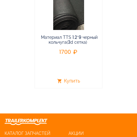
Материал TTS 1.2*9 черный
Подвес
кольчуга(3d сетка)
балансирная
1700
96
Купить
shopping_cart
shopping_cart
КАТАЛОГ ЗАПЧАСТЕЙ
АКЦИИ