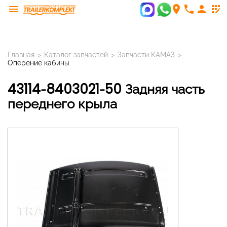
menu
room
phone
person
app_registration
Главная
>
Каталог запчастей
>
Запчасти КАМАЗ
>
Оперение кабины
43114-8403021-50 Задняя часть
переднего крыла