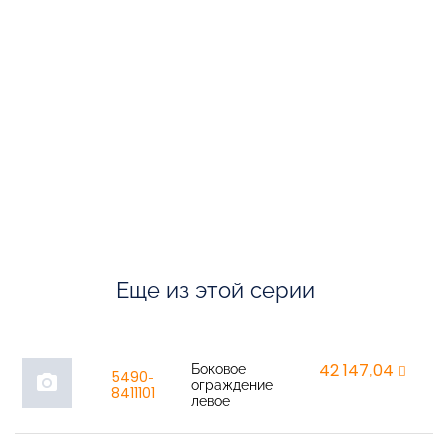
Еще из этой серии
Боковое
42 147,04
r
5490-
photo_camera
ограждение
8411101
левое