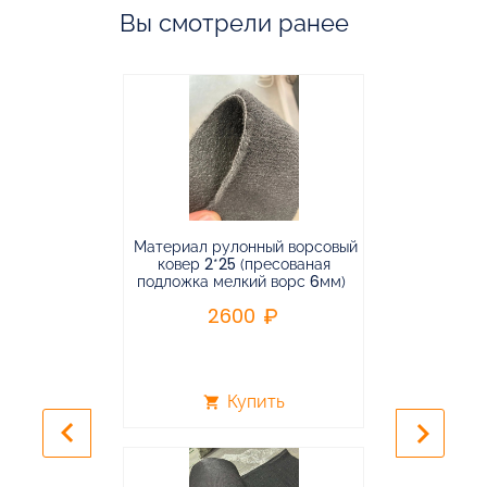
Вы смотрели ранее
Материал рулонный ворсовый
Материал р
ковер 2*25 (пресованая
ковёр 1.9*2
подложка мелкий ворс 6мм)
во
2600
2
Купить
shopping_cart
shopping_cart
keyboard_arrow_left
keyboard_arrow_right