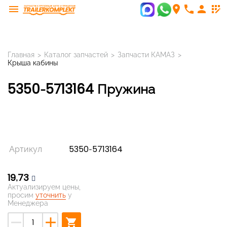
menu
room
phone
person
app_registration
Главная
>
Каталог запчастей
>
Запчасти КАМАЗ
>
Крыша кабины
5350-5713164 Пружина
Артикул
5350-5713164
19,73
Актуализируем цены,
просим
уточнить
у
Менеджера
remove
add
shopping_cart