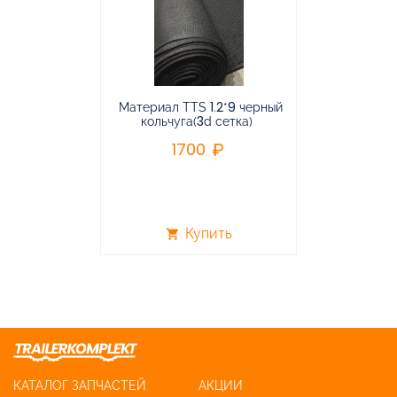
Материал TTS 1.2*9 черный
Подвес
кольчуга(3d сетка)
балансирная
1700
96
Купить
shopping_cart
shopping_cart
КАТАЛОГ ЗАПЧАСТЕЙ
АКЦИИ