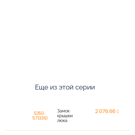
Еще из этой серии
Замок
2 076,66
re
5350-
крышки
5713310
люка