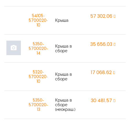
54105-
57 302,06
re
5700020-
Крыша
10
5350-
35 656,03
re
Крыша в
photo_camera
5700020-
сборе
14
5320-
17 068,62
re
Крыша в
5700020-
сборе
10
5350-
Крыша в
30 481,57
re
5700020-
сборе
13
(неокраш.)