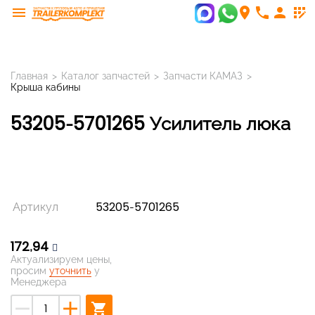
menu
room
phone
person
app_registration
Главная
>
Каталог запчастей
>
Запчасти КАМАЗ
>
Крыша кабины
53205-5701265 Усилитель люка
Артикул
53205-5701265
172,94
Актуализируем цены,
просим
уточнить
у
Менеджера
remove
add
shopping_cart