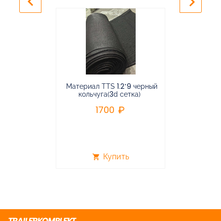
keyboard_arrow_left
keyboard_arrow_right
Материал TTS 1.2*9 черный
Подвес
кольчуга(3d сетка)
балансирная
1700
96
Купить
shopping_cart
shopping_cart