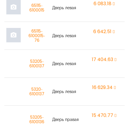
6 083,18
r
65115-
photo_camera
Дверь левая
6100015
65115-
6 642,51
r
photo_camera
6100015-
Дверь левая
76
17 404,63
r
53205-
Дверь левая
6100137
16 629,34
r
5320-
Дверь левая
6100137
15 470,77
r
53205-
Дверь правая
6100136