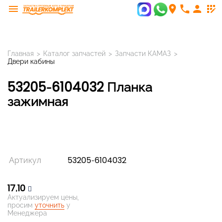
menu
room
phone
person
app_registration
Главная
>
Каталог запчастей
>
Запчасти КАМАЗ
>
Двери кабины
53205-6104032 Планка
зажимная
Артикул
53205-6104032
17,10
Актуализируем цены,
просим
уточнить
у
Менеджера