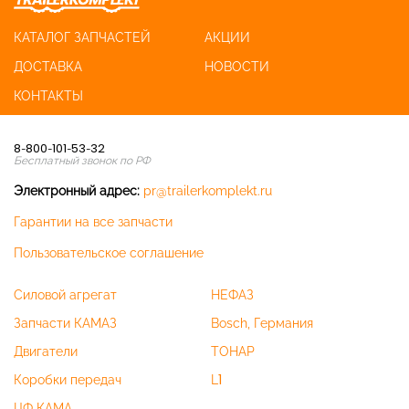
КАТАЛОГ ЗАПЧАСТЕЙ
АКЦИИ
ДОСТАВКА
НОВОСТИ
КОНТАКТЫ
8-800-101-53-32
Бесплатный звонок по РФ
Электронный адрес:
pr@trailerkomplekt.ru
Гарантии на все запчасти
Пользовательское соглашение
Силовой агрегат
НЕФАЗ
Запчасти КАМАЗ
Bosch, Германия
Двигатели
ТОНАР
Коробки передач
L1
ЦФ КАМА