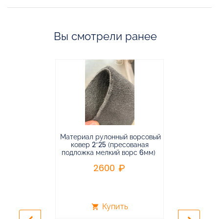
Вы смотрели ранее
Материал рулонный ворсовый
Материал р
ковер 2*25 (пресованая
ковёр 1.9*2
подложка мелкий ворс 6мм)
во
2600
2
Купить
shopping_cart
shopping_cart