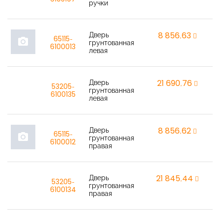
ручки
Дверь
8 856,63
r
65115-
photo_camera
грунтованная
6100013
левая
Дверь
21 690,76
r
53205-
грунтованная
6100135
левая
Дверь
8 856,62
r
65115-
photo_camera
грунтованная
6100012
правая
Дверь
21 845,44
r
53205-
грунтованная
6100134
правая