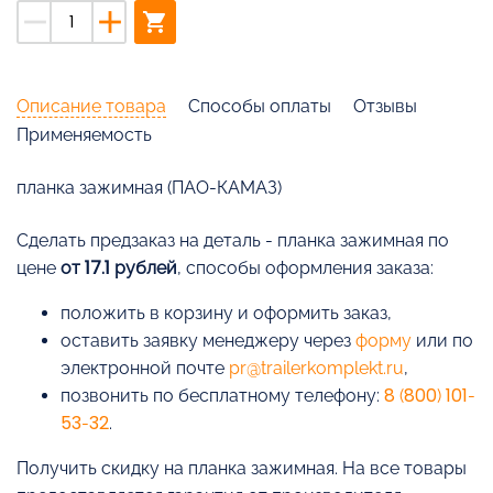
remove
add
shopping_cart
Описание товара
Способы оплаты
Отзывы
Применяемость
планка зажимная (ПАО-КАМАЗ)
Cделать предзаказ на деталь - планка зажимная по
цене
от 17.1 рублей
, способы оформления заказа:
положить в корзину и оформить заказ,
оставить заявку менеджеру через
форму
или по
электронной почте
pr@trailerkomplekt.ru
,
позвонить по бесплатному телефону:
8 (800) 101-
53-32
.
Получить скидку на планка зажимная. На все товары