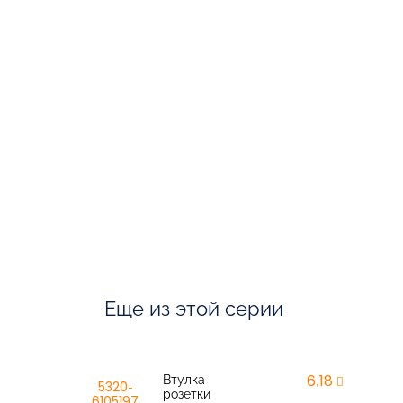
Еще из этой серии
Втулка
6,18
r
5320-
розетки
6105197