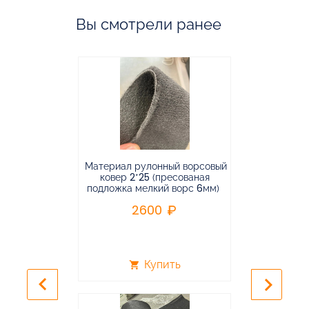
Вы смотрели ранее
Материал рулонный ворсовый
Материал р
ковер 2*25 (пресованая
ковёр 1.9*2
подложка мелкий ворс 6мм)
во
2600
2
Купить
shopping_cart
shopping_cart
keyboard_arrow_left
keyboard_arrow_right