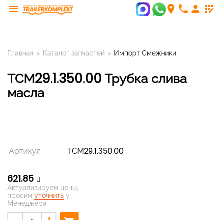
menu
room
phone
person
app_registration
Главная
>
Каталог запчастей
>
Импорт Смежники
ТСМ29.1.350.00 Трубка слива
масла
Артикул
ТСМ29.1.350.00
621,85
Актуализируем цены,
просим
уточнить
у
Менеджера