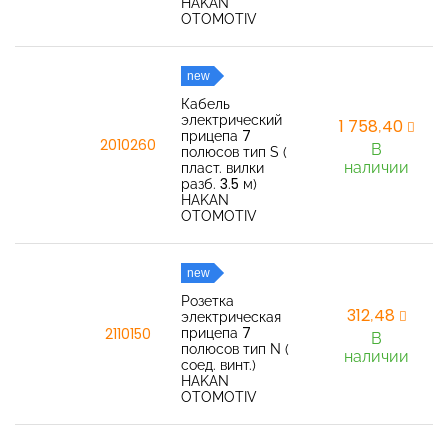
HAKAN
OTOMOTIV
new
Кабель
электрический
1 758,40
прицепа 7
2010260
В
полюсов тип S (
наличии
пласт. вилки
разб. 3.5 м)
HAKAN
OTOMOTIV
new
Розетка
312,48
электрическая
прицепа 7
2110150
В
полюсов тип N (
наличии
соед. винт.)
HAKAN
OTOMOTIV