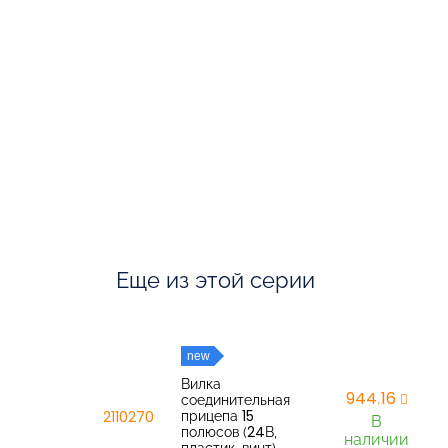
Еще из этой серии
new
Вилка
944,16
соединительная
прицепа 15
2110270
В
полюсов (24В,
наличии