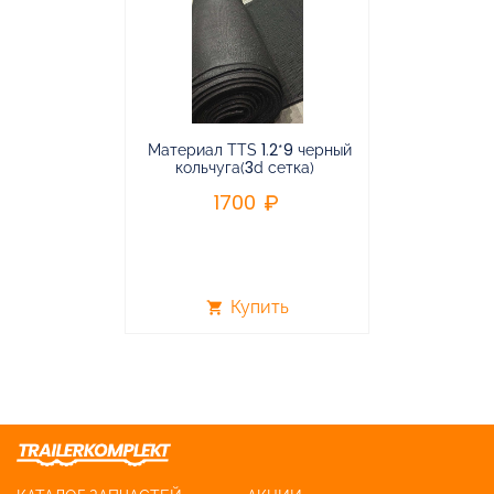
Материал TTS 1.2*9 черный
Подвес
кольчуга(3d сетка)
балансирная
1700
96
Купить
shopping_cart
shopping_cart