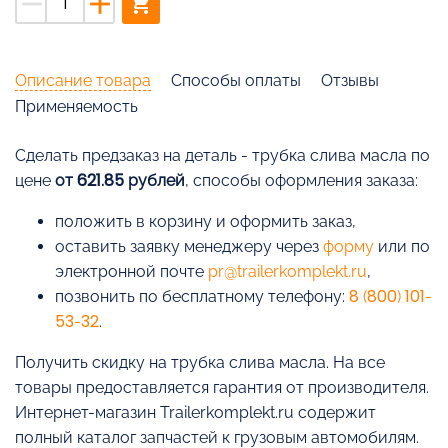
remove
add
shopping_cart
Описание товара
Способы оплаты
Отзывы
Применяемость
Cделать предзаказ на деталь - трубка слива масла по
цене
от 621.85 рублей
, способы оформления заказа:
положить в корзину и оформить заказ,
оставить заявку менеджеру через
форму
или по
электронной почте
pr@trailerkomplekt.ru
,
позвонить по бесплатному телефону:
8 (800) 101-
53-32
.
Получить скидку на трубка слива масла. На все
товары предоставляется гарантия от производителя.
Интернет-магазин Trailerkomplekt.ru содержит
полный каталог запчастей к грузовым автомобилям.