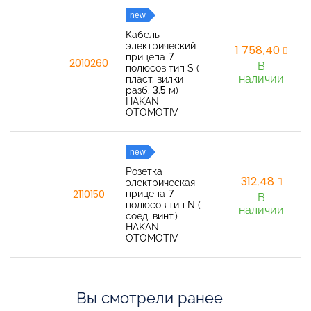
new
Кабель
электрический
1 758,40
прицепа 7
2010260
В
полюсов тип S (
наличии
пласт. вилки
разб. 3.5 м)
HAKAN
OTOMOTIV
new
Розетка
312,48
электрическая
прицепа 7
2110150
В
полюсов тип N (
наличии
соед. винт.)
HAKAN
OTOMOTIV
Вы смотрели ранее