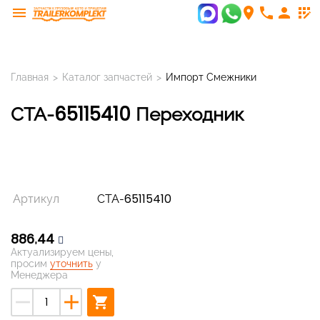
menu
room
phone
person
app_registration
Главная
>
Каталог запчастей
>
Импорт Смежники
СТА-65115410 Переходник
Артикул
СТА-65115410
886,44
Актуализируем цены,
просим
уточнить
у
Менеджера
remove
add
shopping_cart