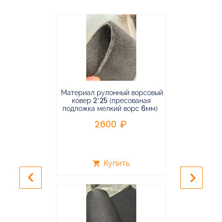
Материал рулонный ворсовый
Материал р
ковер 2*25 (пресованая
ковёр 1.9*2
подложка мелкий ворс 6мм)
во
2600
2
Купить
shopping_cart
shopping_cart
keyboard_arrow_left
keyboard_arrow_right