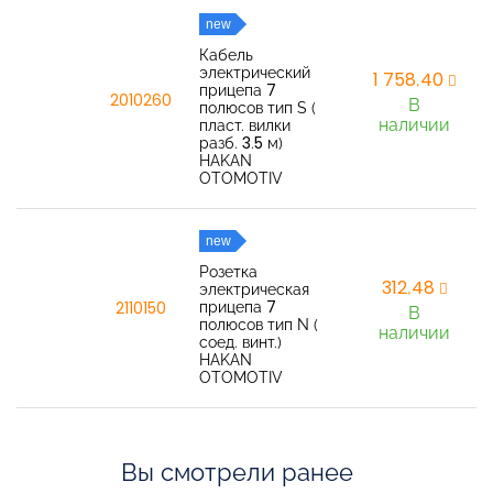
new
Кабель
электрический
1 758,40
прицепа 7
2010260
В
полюсов тип S (
наличии
пласт. вилки
разб. 3.5 м)
HAKAN
OTOMOTIV
new
Розетка
312,48
электрическая
прицепа 7
2110150
В
полюсов тип N (
наличии
соед. винт.)
HAKAN
OTOMOTIV
Вы смотрели ранее