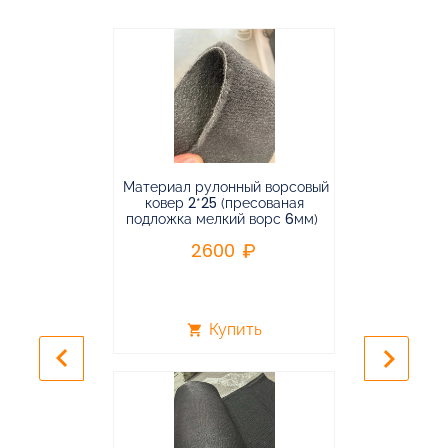
Материал рулонный ворсовый
Материал р
ковер 2*25 (пресованая
ковёр 1.9*2
подложка мелкий ворс 6мм)
во
2600
2
Купить
shopping_cart
shopping_cart
keyboard_arrow_left
keyboard_arrow_right