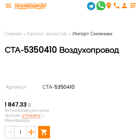
menu
room
phone
person
app_registration
Главная
>
Каталог запчастей
>
Импорт Смежники
СТА-5350410 Воздухопровод
Артикул
СТА-5350410
1 847,33
Актуализируем цены,
просим
уточнить
у
Менеджера
remove
add
shopping_cart