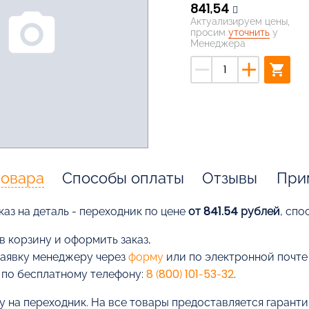
841,54
photo_camera
Актуализируем цены,
просим
уточнить
у
Менеджера
remove
add
shopping_cart
товара
Способы оплаты
Отзывы
При
каз на деталь - переходник по цене
от 841.54 рублей
, спо
в корзину и оформить заказ,
заявку менеджеру через
форму
или по электронной почт
 по бесплатному телефону:
8 (800) 101-53-32
.
у на переходник. На все товары предоставляется гаранти