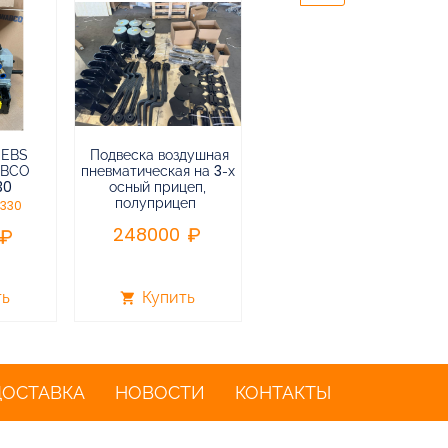
 EBS
Подвеска воздушная
Пневмоподвеска
ABCO
пневматическая на 3-х
воздушная прицепа (не
30
осный прицеп,
подъемная) в сборе
полуприцеп
0330
75000
248000
ть
Купить
Купить
shopping_cart
shopping_cart
ДОСТАВКА
НОВОСТИ
КОНТАКТЫ