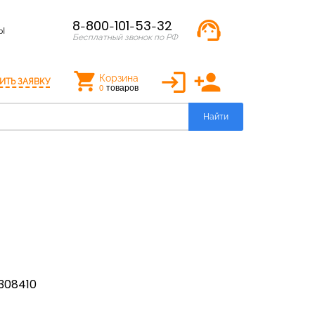
support_agent
8-800-101-53-32
Ы
Бесплатный звонок по РФ
login
person_add
Корзина
ИТЬ ЗАЯВКУ
товаров
0
Найти
308410