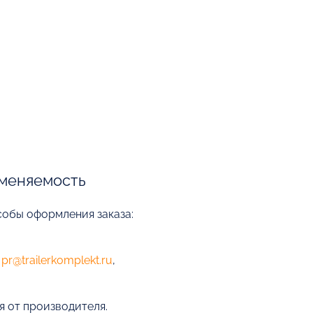
меняемость
собы оформления заказа:
е
pr@trailerkomplekt.ru
,
я от производителя.