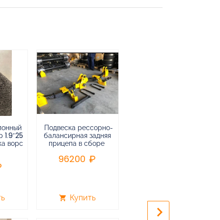
лонный
Подвеска рессорно-
Подвеска
 1.9*25
балансирная задняя
низкорамная
ка ворс
прицепа в сборе
воздушная
пневматическая на 3-х
96200
осный
полуприцеп,прицеп
240000
ть
Купить
Купить
shopping_cart
shopping_cart
keyboard_arrow_right