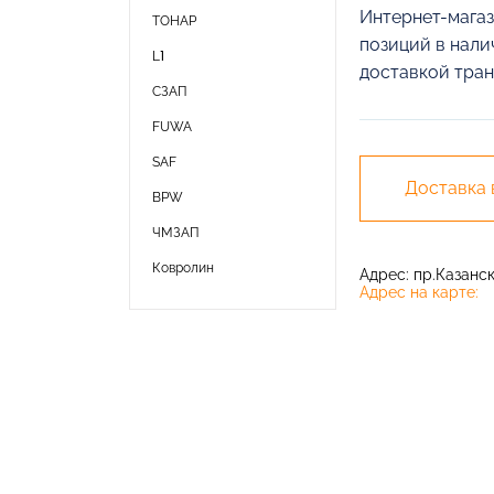
Интернет-магаз
ТОНАР
позиций в нали
L1
доставкой тран
СЗАП
FUWA
SAF
Доставка
BPW
ЧМЗАП
Ковролин
Адрес: пр.Казански
Адрес на карте: