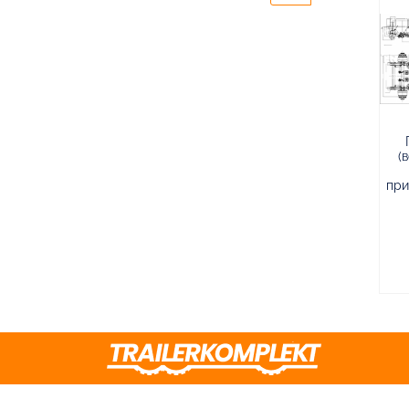
(
при