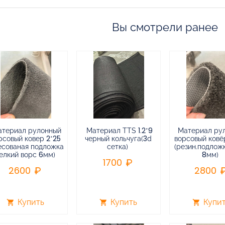
Вы смотрели ранее
атериал рулонный
Материал TTS 1.2*9
Материал ру
рсовый ковер 2*25
черный кольчуга(3d
ворсовый ковёр
есованая подложка
сетка)
(резин.подлож
елкий ворс 6мм)
8мм)
1700
2600
2800
Купить
Купить
Купи
shopping_cart
shopping_cart
shopping_cart