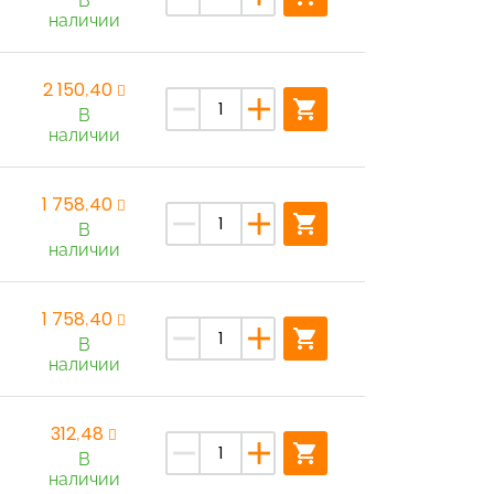
В
наличии
2 150,40
remove
add
shopping_cart
В
наличии
1 758,40
remove
add
shopping_cart
В
наличии
1 758,40
remove
add
shopping_cart
В
наличии
312,48
remove
add
shopping_cart
В
наличии