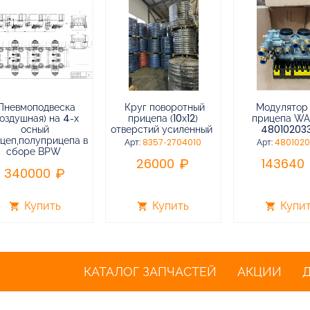
Пневмоподвеска
Круг поворотный
Модулятор
воздушная) на 4-х
прицепа (10х12)
прицепа W
осный
отверстий усиленный
48010203
цеп,полуприцепа в
Арт:
8357-2704010
Арт:
480102
сборе BPW
26000
143640
340000
Купить
Купить
Купи
shopping_cart
shopping_cart
shopping_cart
КАТАЛОГ ЗАПЧАСТЕЙ
АКЦИИ