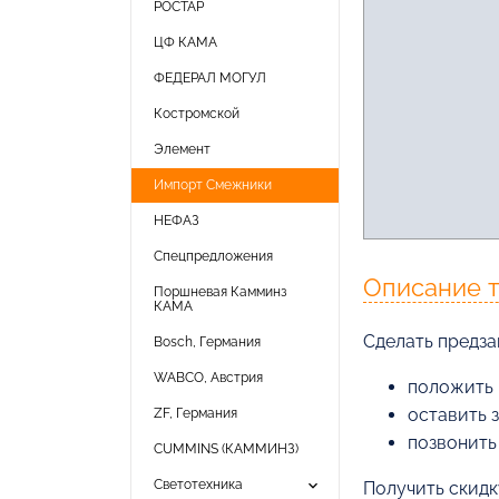
РОСТАР
ЦФ КАМА
ФЕДЕРАЛ МОГУЛ
Костромской
Элемент
Импорт Смежники
НЕФАЗ
Спецпредложения
Описание 
Поршневая Камминз
КАМА
Cделать предза
Bosch, Германия
WABCO, Австрия
положить 
оставить 
ZF, Германия
позвонить
CUMMINS (КАММИНЗ)
keyboard_arrow_down
Светотехника
Получить скидк