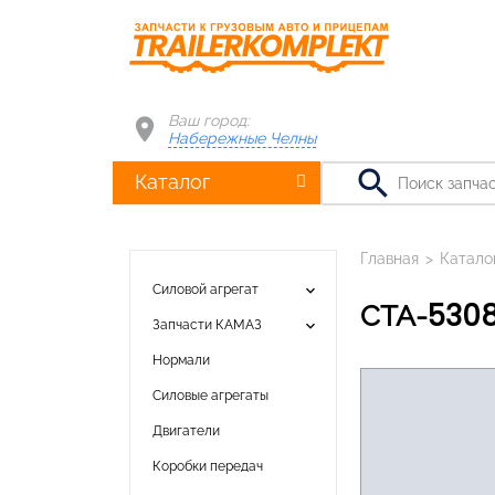
Ваш город:
Набережные Челны
search
Каталог
Главная
>
Катало
keyboard_arrow_down
Силовой агрегат
СТА-530
keyboard_arrow_down
Запчасти КАМАЗ
Нормали
Силовые агрегаты
Двигатели
Коробки передач