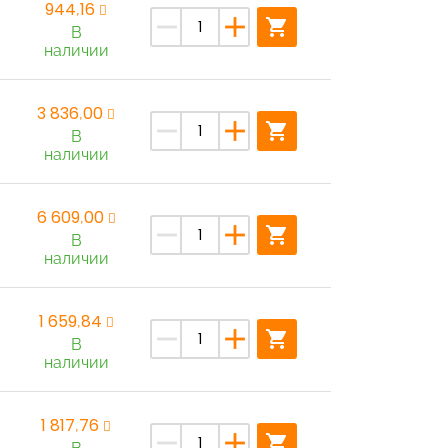
944,16
remove
add
shopping_cart
В
наличии
3 836,00
remove
add
shopping_cart
В
наличии
6 609,00
remove
add
shopping_cart
В
наличии
1 659,84
remove
add
shopping_cart
В
наличии
1 817,76
remove
add
shopping_cart