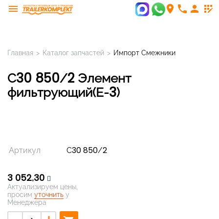
menu
room
phone
person
app_registration
Главная
>
Каталог запчастей
>
Импорт Смежники
С30 850/2 Элемент
фильтрующий(Е-3)
Артикул
С30 850/2
3 052,30
Актуализируем цены,
просим
уточнить
у
Менеджера