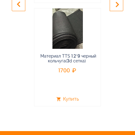
keyboard_arrow_left
keyboard_arrow_right
Материал TTS 1.2*9 черный
Подвес
кольчуга(3d сетка)
балансирная
1700
96
Купить
shopping_cart
shopping_cart