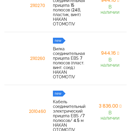
944,16
соединительная
прицепа 15
2110270
В
полюсов (24В,
наличии
пластик, винт)
HAKAN
OTOMOTIV
new
Вилка
944,16
соединительная
прицепа EBS 7
2110260
В
полюсов (пласт.
наличии
винт. соед.)
HAKAN
OTOMOTIV
new
Кабель
3 836,00
соединительный
электрический
2010460
В
прицепа EBS /7
наличии
полюсов/ 4.5 м
HAKAN
OTOMOTIV