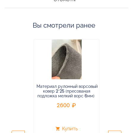
Вы смотрели ранее
Материал рулонный ворсовый
Материал р
ковер 2*25 (пресованая
ковёр 1.9*2
подложка мелкий ворс 6мм)
во
2600
2
Купить
shopping_cart
shopping_cart