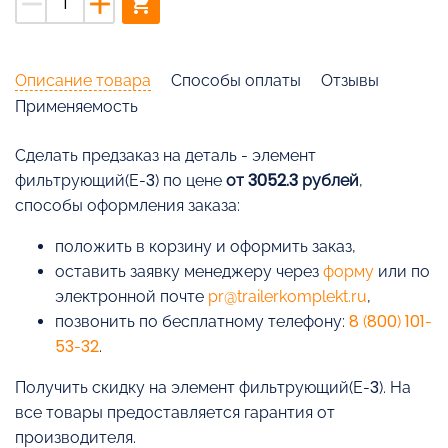
remove
add
shopping_cart
Описание товара
Способы оплаты
Отзывы
Применяемость
Cделать предзаказ на деталь - элемент
фильтрующий(Е-3) по цене
от 3052.3 рублей
,
способы оформления заказа:
положить в корзину и оформить заказ,
оставить заявку менеджеру через
форму
или по
электронной почте
pr@trailerkomplekt.ru
,
позвонить по бесплатному телефону:
8 (800) 101-
53-32
.
Получить скидку на элемент фильтрующий(Е-3). На
все товары предоставляется гарантия от
производителя.