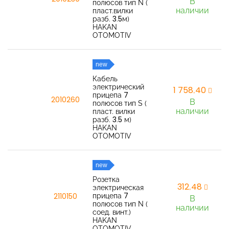
В
полюсов тип N (
наличии
пласт.вилки
разб. 3.5м)
HAKAN
OTOMOTIV
new
Кабель
электрический
1 758,40
прицепа 7
2010260
В
полюсов тип S (
наличии
пласт. вилки
разб. 3.5 м)
HAKAN
OTOMOTIV
new
Розетка
312,48
электрическая
прицепа 7
2110150
В
полюсов тип N (
наличии
соед. винт.)
HAKAN
OTOMOTIV