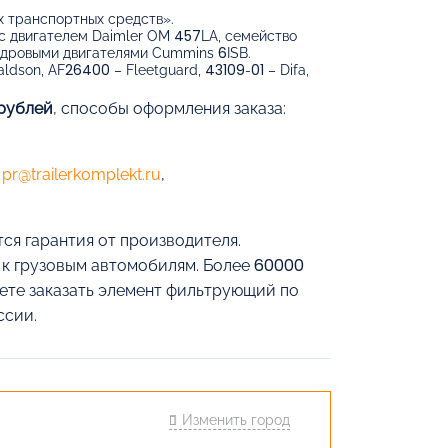
х транспортных средств».
с двигателем Daimler OM 457LA, семейство
линдровыми двигателями Cummins 6ISB.
dson, AF26400 – Fleetguard, 43109-01 – Difa,
 рублей
, способы оформления заказа:
е
pr@trailerkomplekt.ru
,
ся гарантия от производителя.
й к грузовым автомобилям. Более 60000
жете заказать элемент фильтрующий по
ссии.
Изменить город