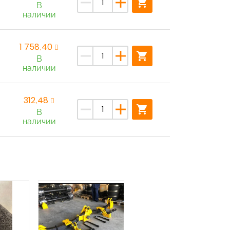
remove
add
shopping_cart
В
наличии
1 758,40
remove
add
shopping_cart
В
наличии
312,48
remove
add
shopping_cart
В
наличии