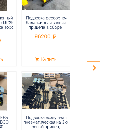
лонный
Подвеска рессорно-
Подвеска
 1.9*25
балансирная задняя
низкорамная
ка ворс
прицепа в сборе
воздушная
пневматическая на 3-х
96200
осный
полуприцеп,прицеп
240000
ть
Купить
Купить
shopping_cart
shopping_cart
keyboard_arrow_right
 EBS
Подвеска воздушная
Пневмоподвеска
ABCO
пневматическая на 3-х
воздушная прицепа (не
30
осный прицеп,
подъемная) в сборе