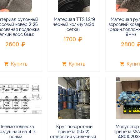
атериал рулонный
Материал TTS 1.2*9
Материал ру
рсовый ковер 2*25
черный кольчуга(3d
ворсовый ковёр
есованая подложка
сетка)
(резин.подлож
елкий ворс 6мм)
8мм)
1700
2600
2800
Купить
Купить
Купи
shopping_cart
shopping_cart
shopping_cart
Пневмоподвеска
Круг поворотный
Модулятор
воздушная) на 4-х
прицепа (10х12)
прицепа W
осный
отверстий усиленный
48010203