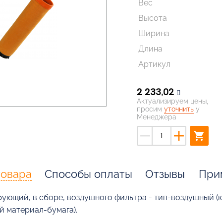
Вес
Высота
Ширина
Длина
Артикул
2 233,02
Актуализируем цены,
просим
уточнить
у
Менеджера
remove
add
shopping_cart
товара
Способы оплаты
Отзывы
При
ующий, в сборе, воздушного фильтра - тип-воздушный (ка
й материал-бумага).