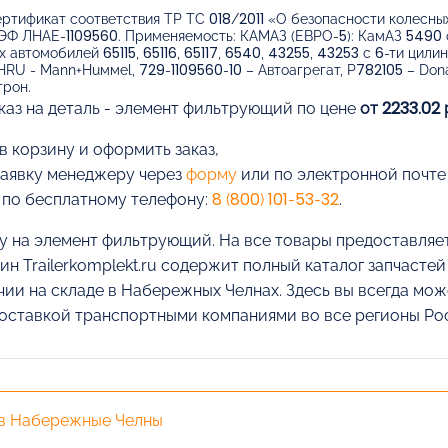
ртификат соответствия ТР ТС 018/2011 «О безопасности колесны
ЭФ ЛНАЕ-1109560. Применяемость: КАМАЗ (ЕВРО-5): КамАЗ 5490 
 автомобилей 65115, 65116, 65117, 6540, 43255, 43253 с 6-ти ци
RU - Маnn+Huммеl, 729-1109560-10 – Автоагрегат, P782105 – Donal
трон.
каз на деталь - элемент фильтрующий по цене
от 2233.02
в корзину и оформить заказ,
заявку менеджеру через
форму
или по электронной почт
 по бесплатному телефону:
8 (800) 101-53-32
.
у на элемент фильтрующий. На все товары предоставляет
ин Trailerkomplekt.ru содержит полный каталог запчасте
чии на складе в Набережных Челнах. Здесь вы всегда мо
доставкой транспортными компаниями во все регионы Ро
 в Набережные Челны