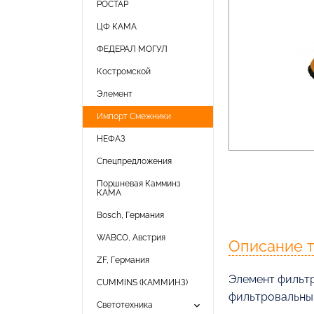
РОСТАР
ЦФ КАМА
ФЕДЕРАЛ МОГУЛ
Костромской
Элемент
Импорт Смежники
НЕФАЗ
Спецпредложения
Поршневая Камминз
КАМА
Bosch, Германия
WABCO, Австрия
Описание 
ZF, Германия
Элемент фильтр
CUMMINS (КАММИНЗ)
фильтровальны
keyboard_arrow_down
Светотехника