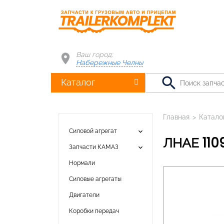
Ваш город:
Набережные Челны
search
Каталог
Главная
>
Катало
keyboard_arrow_down
Силовой агрегат
ЛНАЕ 11
keyboard_arrow_down
Запчасти КАМАЗ
Нормали
Силовые агрегаты
Двигатели
Коробки передач