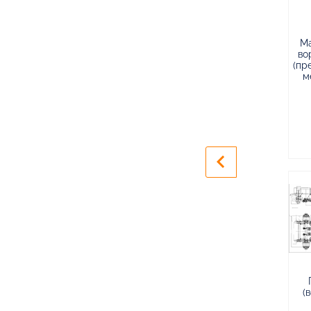
М
во
(пр
м
keyboard_arrow_left
(