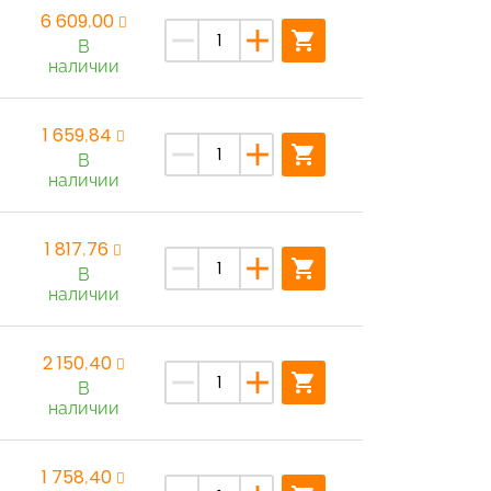
6 609,00
remove
add
shopping_cart
В
наличии
1 659,84
remove
add
shopping_cart
В
наличии
1 817,76
remove
add
shopping_cart
В
наличии
2 150,40
remove
add
shopping_cart
В
наличии
1 758,40