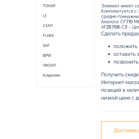
Элемент имеет се
ТОНАР
Комплектуется с 
L1
средне-тоннажных
Аналоги: CF710 MH
СЗАП
AF25768-C3 – Ци
Cделать предза
FUWA
SAF
положить 
оставить 
BPW
позвонить
ЧМЗАП
Получить скидк
Ковролин
Интернет-магаз
позиций в нали
низкой цене с 
Доставка