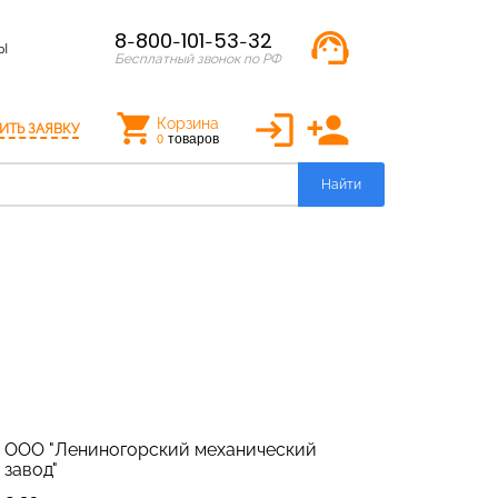
support_agent
8-800-101-53-32
Ы
Бесплатный звонок по РФ
login
person_add
Корзина
ИТЬ ЗАЯВКУ
товаров
0
Найти
ООО "Лениногорский механический
завод"