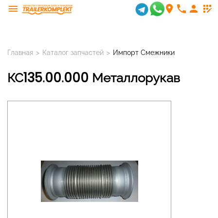
menu
room
phone
person
app_registration
Главная
>
Каталог запчастей
>
Импорт Смежники
КС135.00.000 Металлорукав