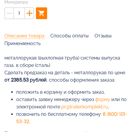
Менеджера
remove
add
shopping_cart
Описание товара
Способы оплаты
Отзывы
Применяемость
металлорукав (выхлопная труба) системы выпуска
газа, в сборе (сталь)
Cделать предзаказ на деталь - металлорукав по цене
от 2385.53 рублей
, способы оформления заказа:
положить в корзину и оформить заказ,
оставить заявку менеджеру через
форму
или по
электронной почте
pr@trailerkomplekt.ru
,
позвонить по бесплатному телефону:
8 (800) 101-
53-32
.