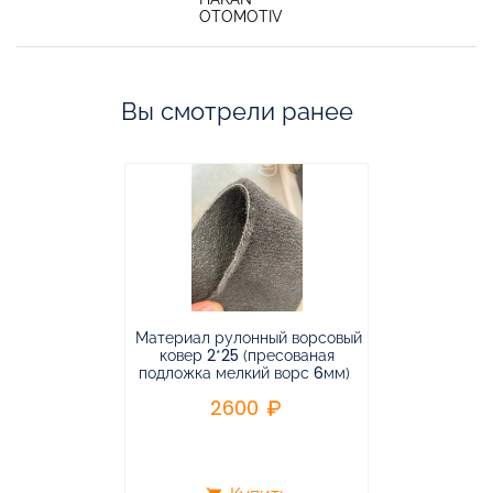
OTOMOTIV
Вы смотрели ранее
Материал рулонный ворсовый
Материал р
ковер 2*25 (пресованая
ковёр 1.9*2
подложка мелкий ворс 6мм)
во
2600
2