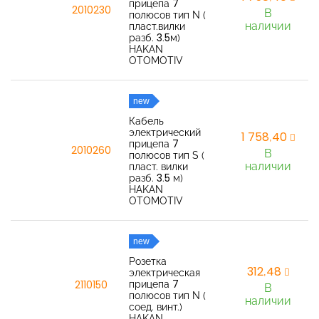
прицепа 7
2010230
В
полюсов тип N (
наличии
пласт.вилки
разб. 3.5м)
HAKAN
OTOMOTIV
new
Кабель
электрический
1 758,40
прицепа 7
2010260
В
полюсов тип S (
наличии
пласт. вилки
разб. 3.5 м)
HAKAN
OTOMOTIV
new
Розетка
312,48
электрическая
прицепа 7
2110150
В
полюсов тип N (
наличии
соед. винт.)
HAKAN