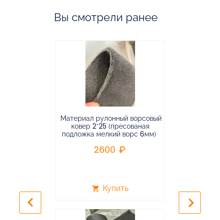
Вы смотрели ранее
Материал рулонный ворсовый
Материал р
ковер 2*25 (пресованая
ковёр 1.9*2
подложка мелкий ворс 6мм)
во
2600
2
Купить
shopping_cart
shopping_cart
keyboard_arrow_left
keyboard_arrow_right