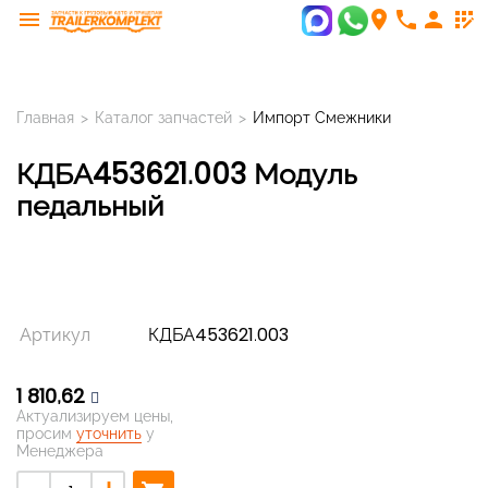
menu
room
phone
person
app_registration
Главная
>
Каталог запчастей
>
Импорт Смежники
КДБА453621.003 Модуль
педальный
Артикул
КДБА453621.003
1 810,62
Актуализируем цены,
просим
уточнить
у
Менеджера