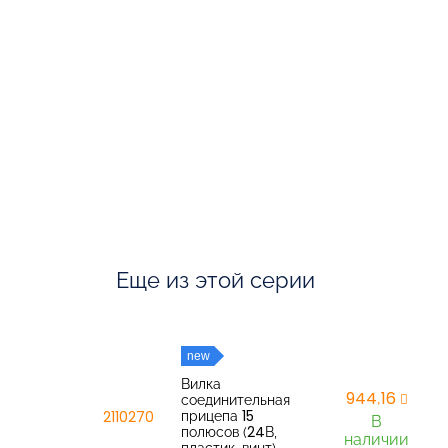
Еще из этой серии
new
Вилка
944,16
соединительная
прицепа 15
2110270
В
полюсов (24В,
наличии