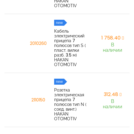
HAKAN
OTOMOTIV
new
Кабель
электрический
1 758,40
прицепа 7
2010260
В
полюсов тип S (
наличии
пласт. вилки
разб. 3.5 м)
HAKAN
OTOMOTIV
new
Розетка
312,48
электрическая
прицепа 7
2110150
В
полюсов тип N (
наличии
соед. винт.)
HAKAN
OTOMOTIV