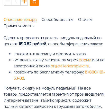
remove
add
shopping_cart
Описание товара
Способы оплаты
Отзывы
Применяемость
Cделать предзаказ на деталь - модуль педальный по
цене
от 1810.62 рублей
, способы оформления заказа:
положить в корзину и оформить заказ,
оставить заявку менеджеру через
форму
или по
электронной почте
pr@trailerkomplekt.ru
,
позвонить по бесплатному телефону:
8 (800) 101-
53-32
.
Получить скидку на модуль педальный. На все
товары предоставляется гарантия от производителя.
Интернет-магазин Trailerkomplekt.ru содержит
полный каталог запчастей к грузовым автомобилям.