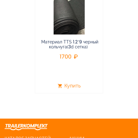
Материал TTS 1.2*9 черный
Подвес
кольчуга(3d сетка)
балансирная
1700
96
Купить
shopping_cart
shopping_cart