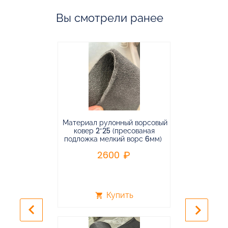
Вы смотрели ранее
Материал рулонный ворсовый
Материал р
ковер 2*25 (пресованая
ковёр 1.9*2
подложка мелкий ворс 6мм)
во
2600
2
Купить
shopping_cart
shopping_cart
keyboard_arrow_left
keyboard_arrow_right