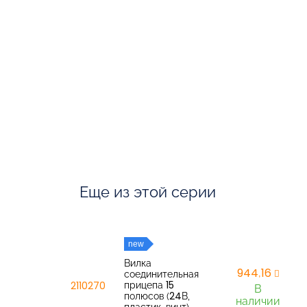
Еще из этой серии
new
Вилка
944,16
соединительная
прицепа 15
2110270
В
полюсов (24В,
наличии