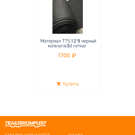
Материал TTS 1.2*9 черный
Подвес
кольчуга(3d сетка)
балансирная
1700
96
Купить
shopping_cart
shopping_cart