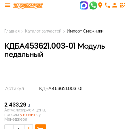
menu
room
phone
person
app_registration
Главная
>
Каталог запчастей
>
Импорт Смежники
КДБА453621.003-01 Модуль
педальный
Артикул
КДБА453621.003-01
2 433,29
Актуализируем цены,
просим
уточнить
у
Менеджера