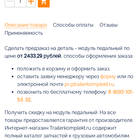
remove
add
shopping_cart
Описание товара
Способы оплаты
Отзывы
Применяемость
Cделать предзаказ на деталь - модуль педальный по
цене
от 2433.29 рублей
, способы оформления заказа:
положить в корзину и оформить заказ,
оставить заявку менеджеру через
форму
или по
электронной почте
pr@trailerkomplekt.ru
,
позвонить по бесплатному телефону:
8 (800) 101-
53-32
.
Получить скидку на модуль педальный. На все
товары предоставляется гарантия от производителя.
Интернет-магазин Trailerkomplekt.ru содержит
полный каталог запчастей к грузовым автомобилям.