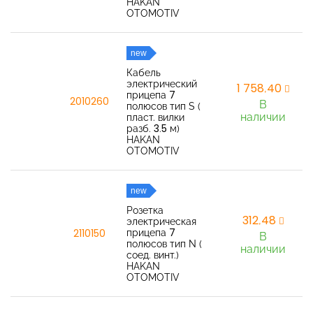
HAKAN
OTOMOTIV
new
Кабель
электрический
1 758,40
прицепа 7
2010260
В
полюсов тип S (
наличии
пласт. вилки
разб. 3.5 м)
HAKAN
OTOMOTIV
new
Розетка
312,48
электрическая
прицепа 7
2110150
В
полюсов тип N (
наличии
соед. винт.)
HAKAN
OTOMOTIV