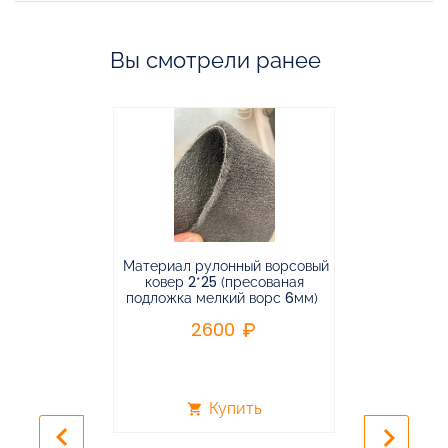
Вы смотрели ранее
Материал рулонный ворсовый
Материал р
ковер 2*25 (пресованая
ковёр 1.9*2
подложка мелкий ворс 6мм)
во
2600
2
Купить
shopping_cart
shopping_cart
keyboard_arrow_left
keyboard_arrow_right