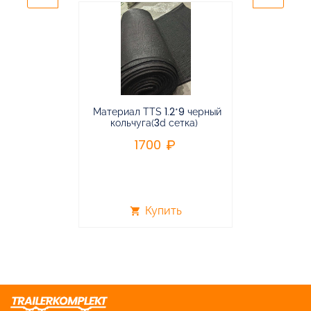
Материал TTS 1.2*9 черный
Подвес
кольчуга(3d сетка)
балансирная
1700
96
Купить
shopping_cart
shopping_cart