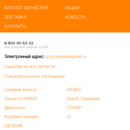
КАТАЛОГ ЗАПЧАСТЕЙ
АКЦИИ
ДОСТАВКА
НОВОСТИ
КОНТАКТЫ
8-800-101-53-32
Бесплатный звонок по РФ
Электронный адрес:
pr@trailerkomplekt.ru
Гарантии на все запчасти
Пользовательское соглашение
Силовой агрегат
НЕФАЗ
Запчасти КАМАЗ
Bosch, Германия
Двигатели
ТОНАР
Коробки передач
L1
ЦФ КАМА