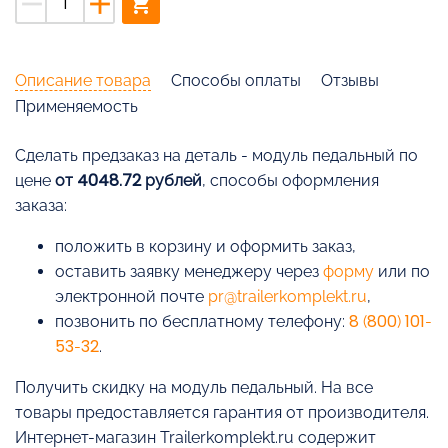
remove
add
shopping_cart
Описание товара
Способы оплаты
Отзывы
Применяемость
Cделать предзаказ на деталь - модуль педальный по
цене
от 4048.72 рублей
, способы оформления
заказа:
положить в корзину и оформить заказ,
оставить заявку менеджеру через
форму
или по
электронной почте
pr@trailerkomplekt.ru
,
позвонить по бесплатному телефону:
8 (800) 101-
53-32
.
Получить скидку на модуль педальный. На все
товары предоставляется гарантия от производителя.
Интернет-магазин Trailerkomplekt.ru содержит