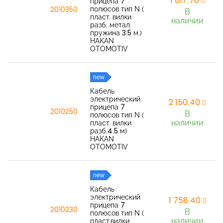
1 817,76
прицепа 7
полюсов тип N (
2010350
В
пласт. вилки
наличии
разб. метал.
пружина 3.5 м.)
HAKAN
OTOMOTIV
new
Кабель
электрический
2 150,40
прицепа 7
2010250
В
полюсов тип N (
наличии
пласт. вилки
разб.4.5 м)
HAKAN
OTOMOTIV
new
Кабель
электрический
1 758,40
прицепа 7
2010230
В
полюсов тип N (
наличии
пласт.вилки