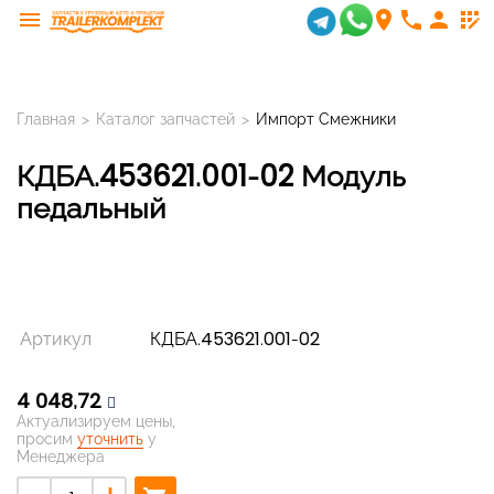
menu
room
phone
person
app_registration
Главная
>
Каталог запчастей
>
Импорт Смежники
КДБА.453621.001-02 Модуль
педальный
Артикул
КДБА.453621.001-02
4 048,72
Актуализируем цены,
просим
уточнить
у
Менеджера