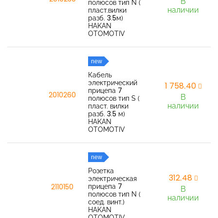
В
полюсов тип N (
наличии
пласт.вилки
разб. 3.5м)
HAKAN
OTOMOTIV
new
Кабель
электрический
1 758,40
прицепа 7
2010260
В
полюсов тип S (
наличии
пласт. вилки
разб. 3.5 м)
HAKAN
OTOMOTIV
new
Розетка
312,48
электрическая
прицепа 7
2110150
В
полюсов тип N (
наличии
соед. винт.)
HAKAN
OTOMOTIV