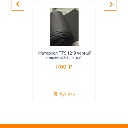
keyboard_arrow_left
keyboard_arrow_right
Материал TTS 1.2*9 черный
Подвес
кольчуга(3d сетка)
балансирная
1700
96
Купить
shopping_cart
shopping_cart