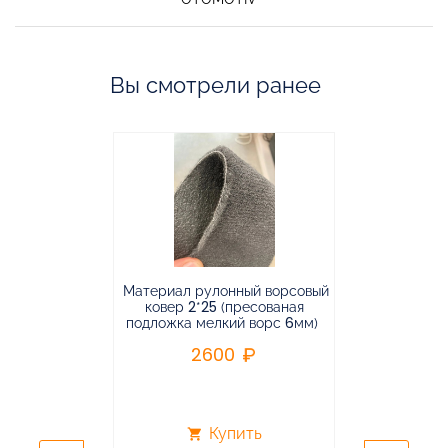
Вы смотрели ранее
Материал рулонный ворсовый
Материал р
ковер 2*25 (пресованая
ковёр 1.9*2
подложка мелкий ворс 6мм)
во
2600
2
Купить
shopping_cart
shopping_cart