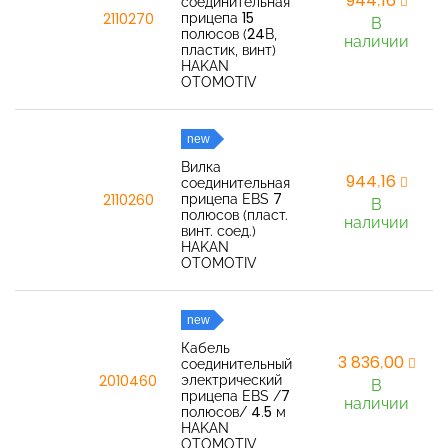
944,16
соединительная
прицепа 15
2110270
В
полюсов (24В,
наличии
пластик, винт)
HAKAN
OTOMOTIV
new
Вилка
944,16
соединительная
прицепа EBS 7
2110260
В
полюсов (пласт.
наличии
винт. соед.)
HAKAN
OTOMOTIV
new
Кабель
3 836,00
соединительный
электрический
2010460
В
прицепа EBS /7
наличии
полюсов/ 4.5 м
HAKAN
OTOMOTIV