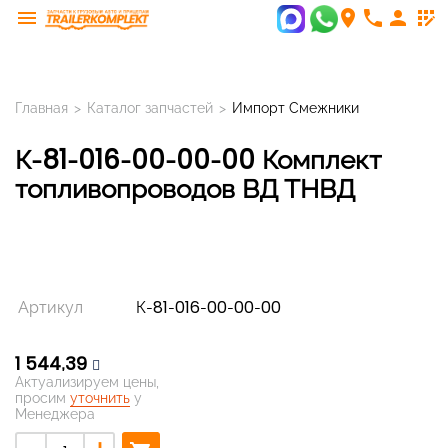
menu
room
phone
person
app_registration
Главная
>
Каталог запчастей
>
Импорт Смежники
К-81-016-00-00-00 Комплект
топливопроводов ВД ТНВД
Артикул
К-81-016-00-00-00
1 544,39
Актуализируем цены,
просим
уточнить
у
Менеджера