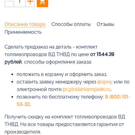
remove
add
shopping_cart
Описание товара
Способы оплаты
Отзывы
Применяемость
Cделать предзаказ на деталь - комплект
топливопроводов ВД ТНВД по цене
от 1544.39
рублей
, способы оформления заказа:
положить в корзину и оформить заказ,
оставить заявку менеджеру через
форму
или по
электронной почте
pr@trailerkomplekt.ru
,
позвонить по бесплатному телефону:
8 (800) 101-
53-32
.
Получить скидку на комплект топливопроводов ВД
ТНВД. На все товары предоставляется гарантия от
производителя.