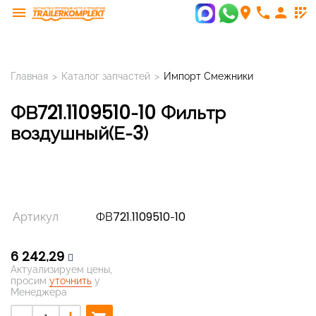
menu
room
phone
person
app_registration
Главная
>
Каталог запчастей
>
Импорт Смежники
ФВ721.1109510-10 Фильтр
воздушный(Е-3)
Артикул
ФВ721.1109510-10
6 242,29
Актуализируем цены,
просим
уточнить
у
Менеджера