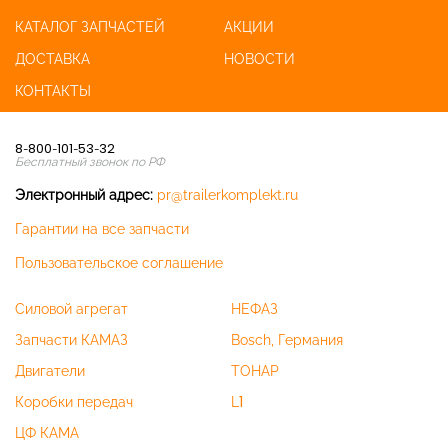
КАТАЛОГ ЗАПЧАСТЕЙ
АКЦИИ
ДОСТАВКА
НОВОСТИ
КОНТАКТЫ
8-800-101-53-32
Бесплатный звонок по РФ
Электронный адрес:
pr@trailerkomplekt.ru
Гарантии на все запчасти
Пользовательское соглашение
Силовой агрегат
НЕФАЗ
Запчасти КАМАЗ
Bosch, Германия
Двигатели
ТОНАР
Коробки передач
L1
ЦФ КАМА