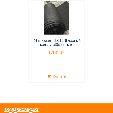
Материал TTS 1.2*9 черный
Подвес
кольчуга(3d сетка)
балансирная
1700
96
Купить
shopping_cart
shopping_cart