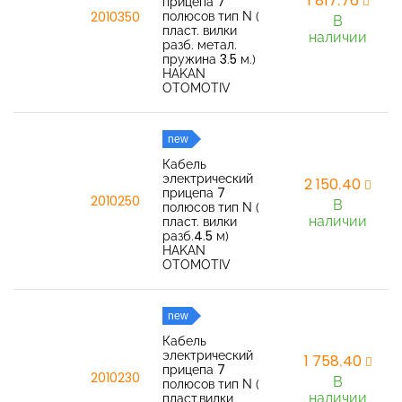
1 817,76
прицепа 7
полюсов тип N (
2010350
В
пласт. вилки
наличии
разб. метал.
пружина 3.5 м.)
HAKAN
OTOMOTIV
new
Кабель
электрический
2 150,40
прицепа 7
2010250
В
полюсов тип N (
наличии
пласт. вилки
разб.4.5 м)
HAKAN
OTOMOTIV
new
Кабель
электрический
1 758,40
прицепа 7
2010230
В
полюсов тип N (
наличии
пласт.вилки