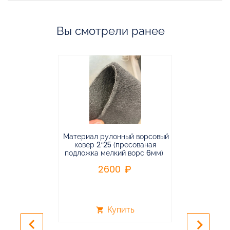
Вы смотрели ранее
Материал рулонный ворсовый
Материал р
ковер 2*25 (пресованая
ковёр 1.9*2
подложка мелкий ворс 6мм)
во
2600
2
Купить
shopping_cart
shopping_cart
keyboard_arrow_left
keyboard_arrow_right