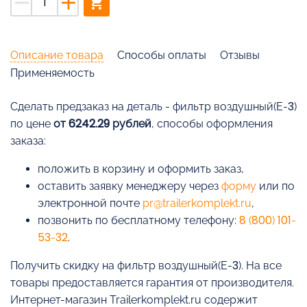
remove
add
shopping_cart
Описание товара
Способы оплаты
Отзывы
Применяемость
Cделать предзаказ на деталь - фильтр воздушный(Е-3)
по цене
от 6242.29 рублей
, способы оформления
заказа:
положить в корзину и оформить заказ,
оставить заявку менеджеру через
форму
или по
электронной почте
pr@trailerkomplekt.ru
,
позвонить по бесплатному телефону:
8 (800) 101-
53-32
.
Получить скидку на фильтр воздушный(Е-3). На все
товары предоставляется гарантия от производителя.
Интернет-магазин Trailerkomplekt.ru содержит