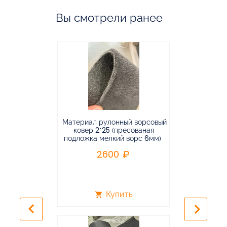
Вы смотрели ранее
Материал рулонный ворсовый
Материал р
ковер 2*25 (пресованая
ковёр 1.9*2
подложка мелкий ворс 6мм)
во
2600
2
Купить
shopping_cart
shopping_cart
keyboard_arrow_left
keyboard_arrow_right