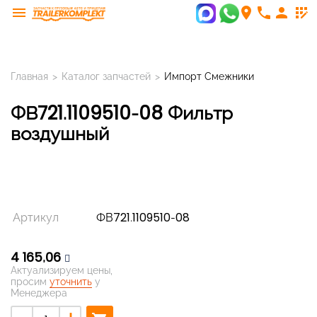
menu
room
phone
person
app_registration
Главная
>
Каталог запчастей
>
Импорт Смежники
ФВ721.1109510-08 Фильтр
воздушный
Артикул
ФВ721.1109510-08
4 165,06
Актуализируем цены,
просим
уточнить
у
Менеджера