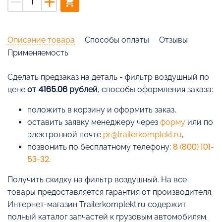
remove
add
shopping_cart
Описание товара
Способы оплаты
Отзывы
Применяемость
Cделать предзаказ на деталь - фильтр воздушный по
цене
от 4165.06 рублей
, способы оформления заказа:
положить в корзину и оформить заказ,
оставить заявку менеджеру через
форму
или по
электронной почте
pr@trailerkomplekt.ru
,
позвонить по бесплатному телефону:
8 (800) 101-
53-32
.
Получить скидку на фильтр воздушный. На все
товары предоставляется гарантия от производителя.
Интернет-магазин Trailerkomplekt.ru содержит
полный каталог запчастей к грузовым автомобилям.