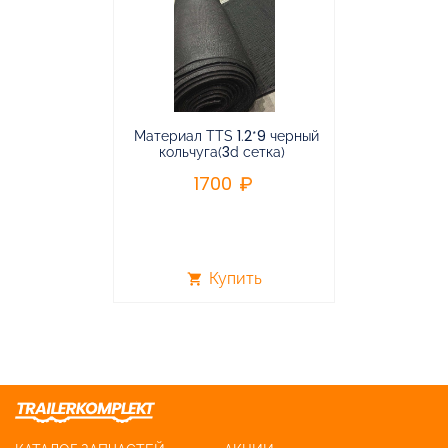
Материал TTS 1.2*9 черный
Подвес
кольчуга(3d сетка)
балансирная
1700
96
Купить
shopping_cart
shopping_cart