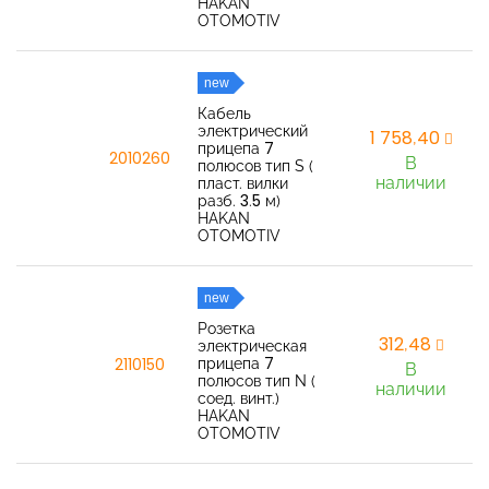
HAKAN
OTOMOTIV
new
Кабель
электрический
1 758,40
прицепа 7
2010260
В
полюсов тип S (
наличии
пласт. вилки
разб. 3.5 м)
HAKAN
OTOMOTIV
new
Розетка
312,48
электрическая
прицепа 7
2110150
В
полюсов тип N (
наличии
соед. винт.)
HAKAN
OTOMOTIV