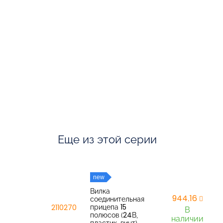
Еще из этой серии
new
Вилка
944,16
соединительная
прицепа 15
2110270
В
полюсов (24В,
наличии