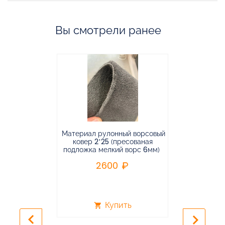
Вы смотрели ранее
Материал рулонный ворсовый
Материал р
ковер 2*25 (пресованая
ковёр 1.9*2
подложка мелкий ворс 6мм)
во
2600
2
Купить
shopping_cart
shopping_cart
keyboard_arrow_left
keyboard_arrow_right