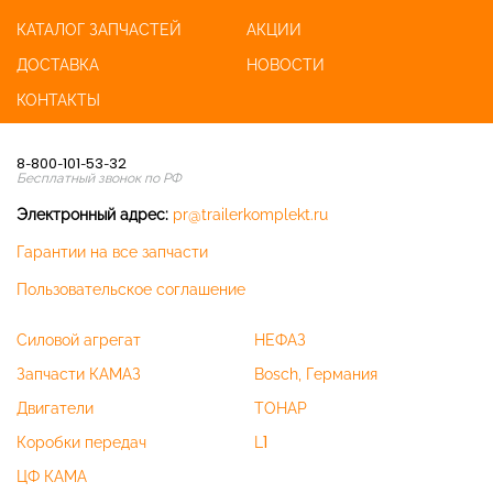
КАТАЛОГ ЗАПЧАСТЕЙ
АКЦИИ
ДОСТАВКА
НОВОСТИ
КОНТАКТЫ
8-800-101-53-32
Бесплатный звонок по РФ
Электронный адрес:
pr@trailerkomplekt.ru
Гарантии на все запчасти
Пользовательское соглашение
Силовой агрегат
НЕФАЗ
Запчасти КАМАЗ
Bosch, Германия
Двигатели
ТОНАР
Коробки передач
L1
ЦФ КАМА