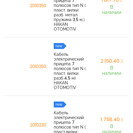
1 817,76
прицепа 7
полюсов тип N (
2010350
В
пласт. вилки
наличии
разб. метал.
пружина 3.5 м.)
HAKAN
OTOMOTIV
new
Кабель
электрический
2 150,40
прицепа 7
2010250
В
полюсов тип N (
наличии
пласт. вилки
разб.4.5 м)
HAKAN
OTOMOTIV
new
Кабель
электрический
1 758,40
прицепа 7
2010230
В
полюсов тип N (
наличии
пласт.вилки