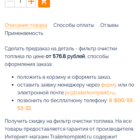
remove
add
shopping_cart
Описание товара
Способы оплаты
Отзывы
Применяемость
Cделать предзаказ на деталь - фильтр очистки
топлива по цене
от 576.8 рублей
, способы
оформления заказа:
положить в корзину и оформить заказ,
оставить заявку менеджеру через
форму
или по
электронной почте
pr@trailerkomplekt.ru
,
позвонить по бесплатному телефону:
8 (800) 101-
53-32
.
Получить скидку на фильтр очистки топлива. На все
товары предоставляется гарантия от производителя.
Интернет-магазин Trailerkomplekt.ru содержит