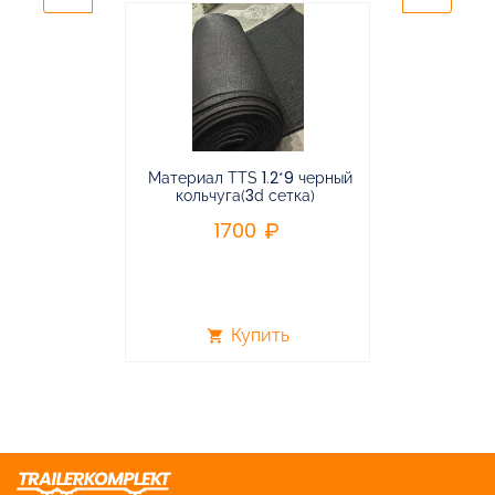
Материал TTS 1.2*9 черный
Подвес
кольчуга(3d сетка)
балансирная
1700
96
Купить
shopping_cart
shopping_cart