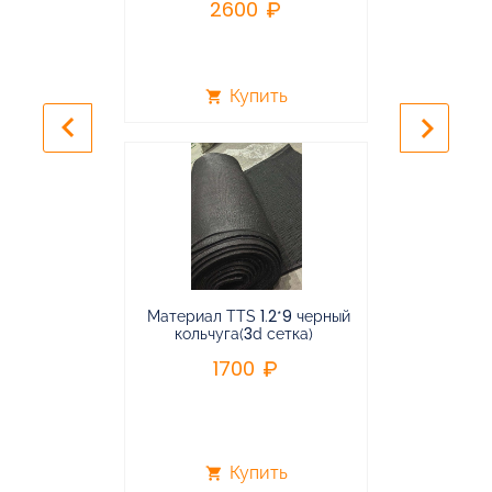
2600
2
Купить
shopping_cart
shopping_cart
keyboard_arrow_left
keyboard_arrow_right
Материал TTS 1.2*9 черный
Подвес
кольчуга(3d сетка)
балансирная
1700
96
Купить
shopping_cart
shopping_cart