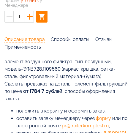
просим
уточнить
у
Менеджера
remove
add
shopping_cart
Описание товара
Способы оплаты
Отзывы
Применяемость
элемент воздушного фильтра, тип-воздушный,
модель-ЭФВ728.1109560 (каркас: крышка, сетка-
сталь, фильтровальный материал-бумага)
Cделать предзаказ на деталь - элемент фильтрующий
по цене
от 1784.7 рублей
, способы оформления
заказа:
положить в корзину и оформить заказ,
оставить заявку менеджеру через
форму
или по
электронной почте
pr@trailerkomplekt.ru
,