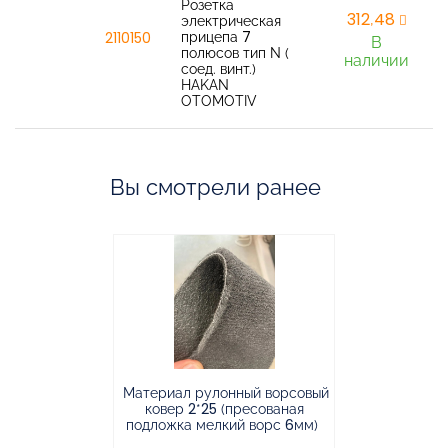
Розетка
312,48
электрическая
прицепа 7
2110150
В
полюсов тип N (
наличии
соед. винт.)
HAKAN
OTOMOTIV
Вы смотрели ранее
Материал рулонный ворсовый
Материал р
ковер 2*25 (пресованая
ковёр 1.9*2
подложка мелкий ворс 6мм)
во