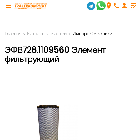
menu
room
phone
person
app_registration
Главная
>
Каталог запчастей
>
Импорт Смежники
ЭФВ728.1109560 Элемент
фильтрующий