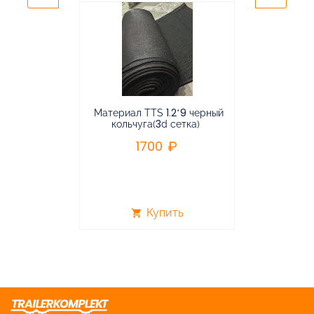
Материал TTS 1.2*9 черный
Подвес
кольчуга(3d сетка)
балансирная
1700
96
Купить
shopping_cart
shopping_cart