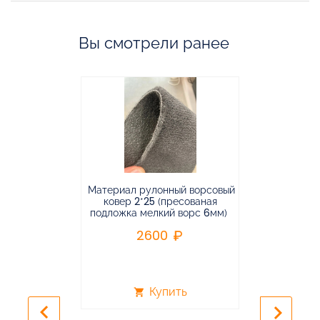
Вы смотрели ранее
Материал рулонный ворсовый
Материал р
ковер 2*25 (пресованая
ковёр 1.9*2
подложка мелкий ворс 6мм)
во
2600
2
Купить
shopping_cart
shopping_cart
keyboard_arrow_left
keyboard_arrow_right