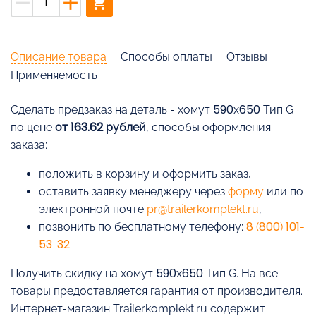
remove
add
shopping_cart
Описание товара
Способы оплаты
Отзывы
Применяемость
Cделать предзаказ на деталь - хомут 590х650 Тип G
по цене
от 163.62 рублей
, способы оформления
заказа:
положить в корзину и оформить заказ,
оставить заявку менеджеру через
форму
или по
электронной почте
pr@trailerkomplekt.ru
,
позвонить по бесплатному телефону:
8 (800) 101-
53-32
.
Получить скидку на хомут 590х650 Тип G. На все
товары предоставляется гарантия от производителя.
Интернет-магазин Trailerkomplekt.ru содержит