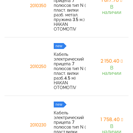
1 817,76
прицепа 7
полюсов тип N (
2010350
В
пласт. вилки
наличии
разб. метал.
пружина 3.5 м.)
HAKAN
OTOMOTIV
new
Кабель
электрический
2 150,40
прицепа 7
2010250
В
полюсов тип N (
наличии
пласт. вилки
разб.4.5 м)
HAKAN
OTOMOTIV
new
Кабель
электрический
1 758,40
прицепа 7
2010230
В
полюсов тип N (
наличии
пласт.вилки