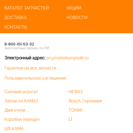
КАТАЛОГ ЗАПЧАСТЕЙ
АКЦИИ
ДОСТАВКА
НОВОСТИ
КОНТАКТЫ
8-800-101-53-32
Бесплатный звонок по РФ
Электронный адрес:
pr@trailerkomplekt.ru
Гарантии на все запчасти
Пользовательское соглашение
Силовой агрегат
НЕФАЗ
Запчасти КАМАЗ
Bosch, Германия
Двигатели
ТОНАР
Коробки передач
L1
ЦФ КАМА