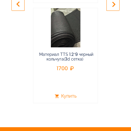
keyboard_arrow_left
keyboard_arrow_right
Материал TTS 1.2*9 черный
Подвес
кольчуга(3d сетка)
балансирная
1700
96
Купить
shopping_cart
shopping_cart