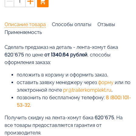
remove
add
shopping_cart
Описание товара
Способы оплаты
Отзывы
Применяемость
Cделать предзаказ на деталь - лента-хомут бака
620*675 по цене
от 1340.64 рублей
, способы
оформления заказа:
положить в корзину и оформить заказ,
оставить заявку менеджеру через
форму
или по
электронной почте
pr@trailerkomplekt.ru
,
позвонить по бесплатному телефону:
8 (800) 101-
53-32
.
Получить скидку на лента-хомут бака 620*675. На
все товары предоставляется гарантия от
производителя.