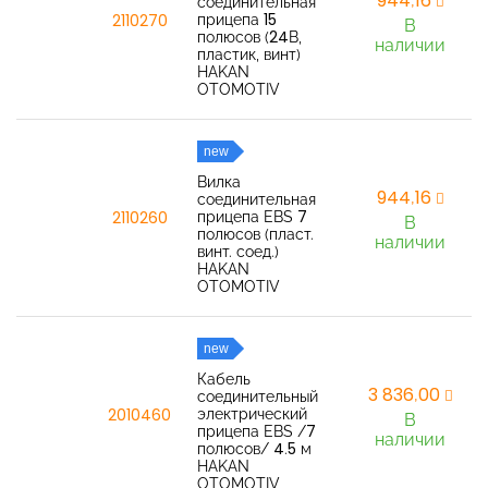
944,16
соединительная
прицепа 15
2110270
В
полюсов (24В,
наличии
пластик, винт)
HAKAN
OTOMOTIV
new
Вилка
944,16
соединительная
прицепа EBS 7
2110260
В
полюсов (пласт.
наличии
винт. соед.)
HAKAN
OTOMOTIV
new
Кабель
3 836,00
соединительный
электрический
2010460
В
прицепа EBS /7
наличии
полюсов/ 4.5 м
HAKAN
OTOMOTIV