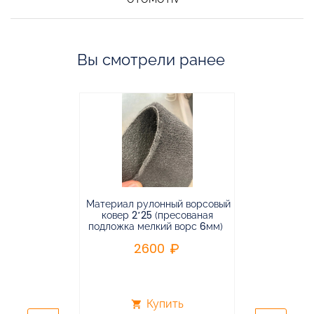
Вы смотрели ранее
Материал рулонный ворсовый
Материал р
ковер 2*25 (пресованая
ковёр 1.9*2
подложка мелкий ворс 6мм)
во
2600
2
Купить
shopping_cart
shopping_cart