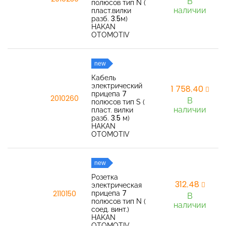
В
полюсов тип N (
наличии
пласт.вилки
разб. 3.5м)
HAKAN
OTOMOTIV
new
Кабель
электрический
1 758,40
прицепа 7
2010260
В
полюсов тип S (
наличии
пласт. вилки
разб. 3.5 м)
HAKAN
OTOMOTIV
new
Розетка
312,48
электрическая
прицепа 7
2110150
В
полюсов тип N (
наличии
соед. винт.)
HAKAN
OTOMOTIV