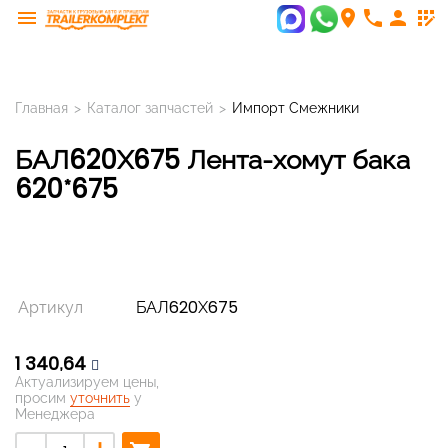
menu
room
phone
person
app_registration
Главная
>
Каталог запчастей
>
Импорт Смежники
БАЛ620Х675 Лента-хомут бака
620*675
Артикул
БАЛ620Х675
1 340,64
Актуализируем цены,
просим
уточнить
у
Менеджера