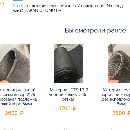
150
Розетка электрическая прицепа 7 полюсов тип N ( соед.
винт.) HAKAN OTOMOTIV
Вы смотрели ранее
атериал рулонный
Материал TTS 1.2*9
Материал ру
рсовый ковер 2*25
черный кольчуга(3d
ворсовый ковёр
есованая подложка
сетка)
(резин.подлож
елкий ворс 6мм)
8мм)
1700
2600
2800