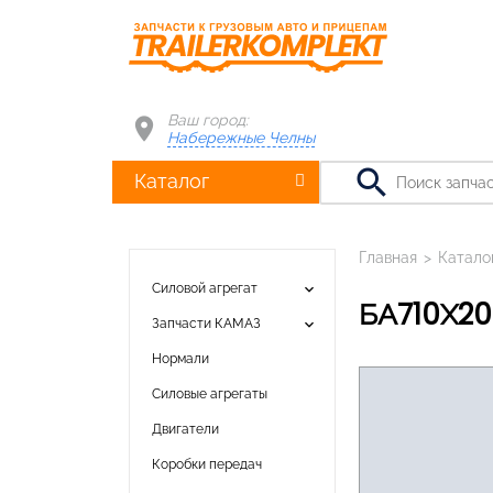
Ваш город:
Набережные Челны
search
Каталог
Главная
>
Катало
keyboard_arrow_down
Силовой агрегат
БА710Х2
keyboard_arrow_down
Запчасти КАМАЗ
Нормали
Силовые агрегаты
Двигатели
Коробки передач