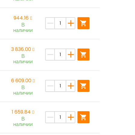
944,16
remove
add
shopping_cart
В
наличии
3 836,00
remove
add
shopping_cart
В
наличии
6 609,00
remove
add
shopping_cart
В
наличии
1 659,84
remove
add
shopping_cart
В
наличии