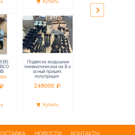
ть
Купить
Купить
shopping_cart
shopping_cart
keyboard_arrow_right
 EBS
Подвеска воздушная
Пневмоподвеска
ABCO
пневматическая на 3-х
воздушная прицепа (не
30
осный прицеп,
подъемная) в сборе
полуприцеп
0330
75000
248000
ть
Купить
Купить
shopping_cart
shopping_cart
ДОСТАВКА
НОВОСТИ
КОНТАКТЫ