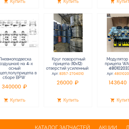
Купить
Купить
Купи
shopping_cart
shopping_cart
shopping_cart
Пневмоподвеска
Круг поворотный
Модулятор
воздушная) на 4-х
прицепа (10х12)
прицепа W
осный
отверстий усиленный
48010203
цеп,полуприцепа в
Арт:
8357-2704010
Арт:
480102
сборе BPW
26000
143640
340000
Купить
Купить
Купи
shopping_cart
shopping_cart
shopping_cart
КАТАЛОГ ЗАПЧАСТЕЙ
АКЦИИ