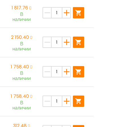
1 817,76
remove
add
shopping_cart
В
наличии
2 150,40
remove
add
shopping_cart
В
наличии
1 758,40
remove
add
shopping_cart
В
наличии
1 758,40
remove
add
shopping_cart
В
наличии
312,48