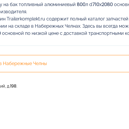
у на бак топливный алюминиевый 800л d710х2080 основн
оизводителя.
ин Trailerkomplekt.ru содержит полный каталог запчасте
чии на складе в Набережных Челнах. Здесь вы всегда мо
 основной по низкой цене с доставкой транспортными к
 в Набережные Челны
й, д.198.