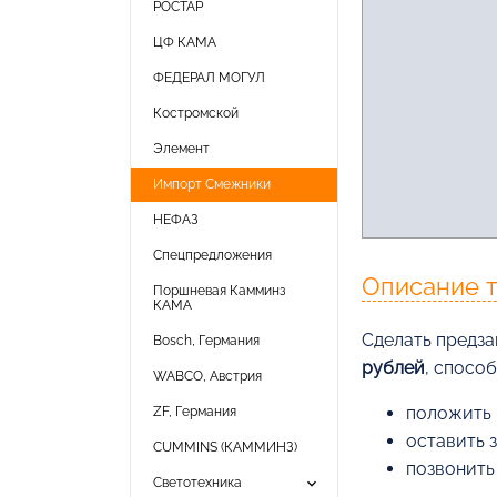
РОСТАР
ЦФ КАМА
ФЕДЕРАЛ МОГУЛ
Костромской
Элемент
Импорт Смежники
НЕФАЗ
Спецпредложения
Описание 
Поршневая Камминз
КАМА
Cделать предза
Bosch, Германия
рублей
, спосо
WABCO, Австрия
положить 
ZF, Германия
оставить 
CUMMINS (КАММИНЗ)
позвонить
keyboard_arrow_down
Светотехника