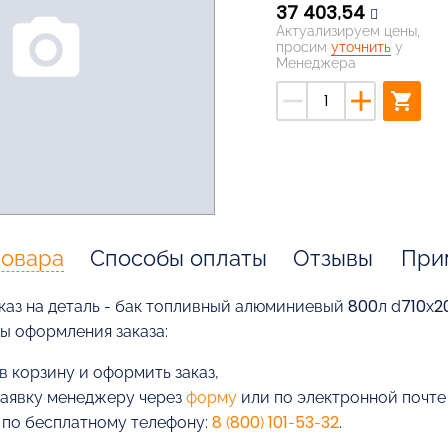
37 403,54
photo_camera
Актуализируем цены,
просим
уточнить
у
Менеджера
remove
add
shopping_cart
товара
Способы оплаты
Отзывы
При
каз на деталь - бак топливный алюминиевый 800л d710х
бы оформления заказа:
в корзину и оформить заказ,
заявку менеджеру через
форму
или по электронной почт
 по бесплатному телефону:
8 (800) 101-53-32
.