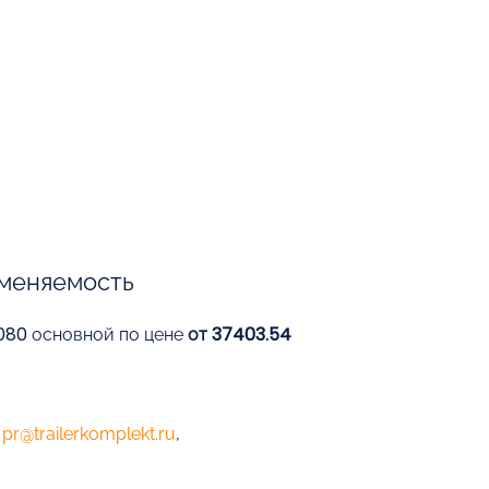
меняемость
2080 основной по цене
от 37403.54
е
pr@trailerkomplekt.ru
,