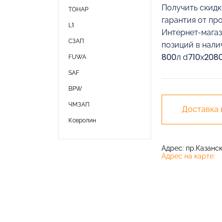
Получить скидк
ТОНАР
гарантия от пр
L1
Интернет-магаз
СЗАП
позиций в нали
800л d710х2080
FUWA
SAF
BPW
ЧМЗАП
Доставка
Ковролин
Адрес: пр.Казански
Адрес на карте: