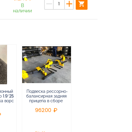
remove
add
shopping_cart
В
наличии
лонный
Подвеска рессорно-
Подвеска
 1.9*25
балансирная задняя
низкорамная
ка ворс
прицепа в сборе
воздушная
пневматическая на 3-х
96200
осный
полуприцеп,прицеп
240000