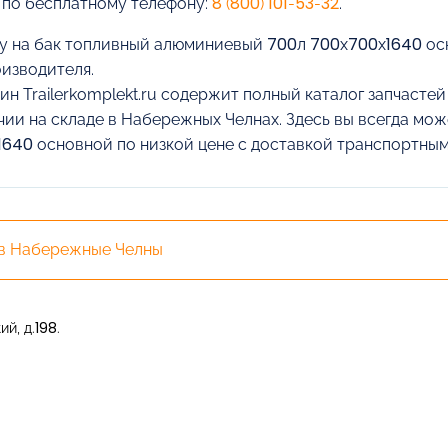
 по бесплатному телефону:
8 (800) 101-53-32
.
у на бак топливный алюминиевый 700л 700х700х1640 осн
оизводителя.
ин Trailerkomplekt.ru содержит полный каталог запчасте
чии на складе в Набережных Челнах. Здесь вы всегда мо
640 основной по низкой цене с доставкой транспортным
 в Набережные Челны
й, д.198.