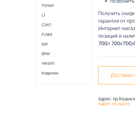
позвонить
ТОНАР
Получить скидк
L1
гарантия от пр
СЗАП
Интернет-магаз
FUWA
позиций в нали
700л 700х700х1
SAF
BPW
ЧМЗАП
Ковролин
Доставка
Адрес: пр.Казански
Адрес на карте: