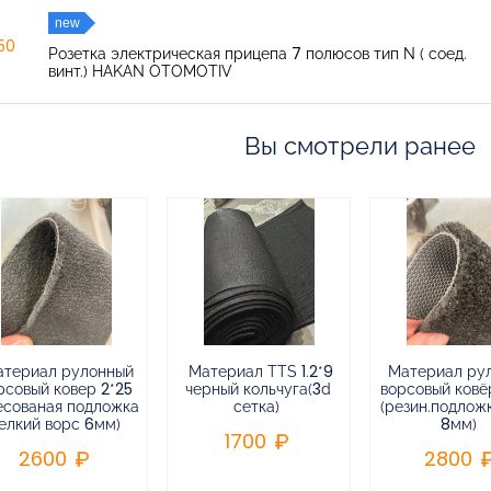
new
150
Розетка электрическая прицепа 7 полюсов тип N ( соед.
винт.) HAKAN OTOMOTIV
Вы смотрели ранее
атериал рулонный
Материал TTS 1.2*9
Материал ру
рсовый ковер 2*25
черный кольчуга(3d
ворсовый ковёр
есованая подложка
сетка)
(резин.подлож
елкий ворс 6мм)
8мм)
1700
2600
2800