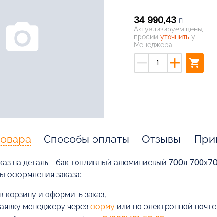
34 990,43
photo_camera
Актуализируем цены,
просим
уточнить
у
Менеджера
remove
add
shopping_cart
товара
Способы оплаты
Отзывы
При
каз на деталь - бак топливный алюминиевый 700л 700х7
бы оформления заказа:
в корзину и оформить заказ,
заявку менеджеру через
форму
или по электронной почт