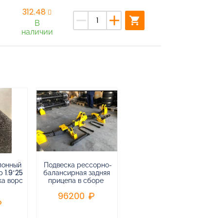
312,48
remove
add
shopping_cart
В
наличии
лонный
Подвеска рессорно-
Подвеска
 1.9*25
балансирная задняя
низкорамная
ка ворс
прицепа в сборе
воздушная
пневматическая на 3-х
96200
осный
полуприцеп,прицеп