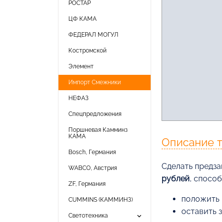
РОСТАР
ЦФ КАМА
ФЕДЕРАЛ МОГУЛ
Костромской
Элемент
Импорт Смежники
НЕФАЗ
Спецпредложения
Поршневая Камминз
КАМА
Описание 
Bosch, Германия
Cделать предза
WABCO, Австрия
рублей
, спосо
ZF, Германия
положить 
CUMMINS (КАММИНЗ)
оставить 
keyboard_arrow_down
Светотехника