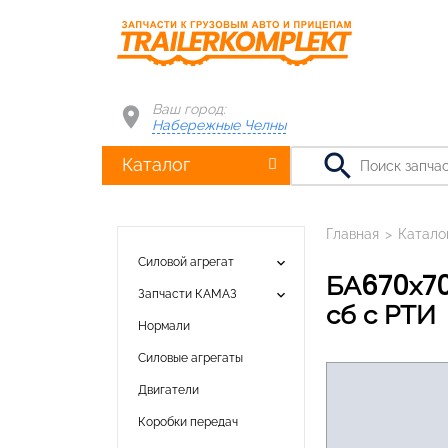
Ваш город:
Набережные Челны
search
Каталог
Главная
>
Катало
keyboard_arrow_down
Силовой агрегат
БА670х700х1665К Бак топливный алюминиевый 700л 670х700х1665 в
keyboard_arrow_down
Запчасти КАМАЗ
сб с РТИ
Нормали
Силовые агрегаты
Двигатели
Коробки передач