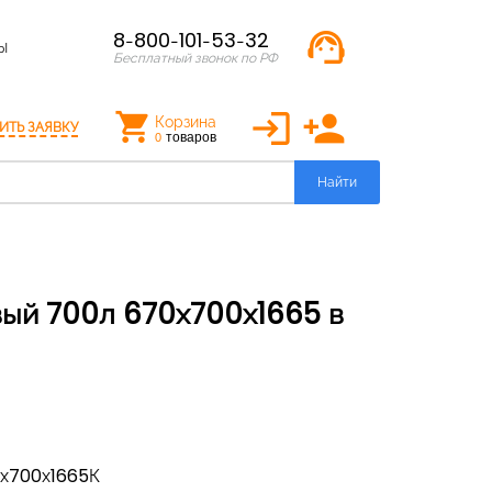
support_agent
8-800-101-53-32
Ы
Бесплатный звонок по РФ
login
person_add
Корзина
ИТЬ ЗАЯВКУ
товаров
0
Найти
х700х1665К