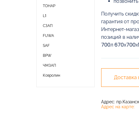
позвонить
ТОНАР
Получить скидк
L1
гарантия от пр
СЗАП
Интернет-магаз
FUWA
позиций в нали
700л 670х700х1
SAF
BPW
ЧМЗАП
Ковролин
Доставка
Адрес: пр.Казански
Адрес на карте: