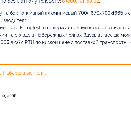
 по бесплатному телефону:
8 (800) 101-53-32
.
у на бак топливный алюминиевый 700л 670х700х1665 в сб
оизводителя.
ин Trailerkomplekt.ru содержит полный каталог запчасте
чии на складе в Набережных Челнах. Здесь вы всегда мо
665 в сб с РТИ по низкой цене с доставкой транспортны
 в Набережные Челны
й, д.198.