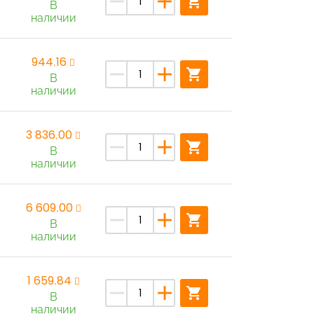
remove
add
shopping_cart
В
наличии
944,16
remove
add
shopping_cart
В
наличии
3 836,00
remove
add
shopping_cart
В
наличии
6 609,00
remove
add
shopping_cart
В
наличии
1 659,84
remove
add
shopping_cart
В
наличии