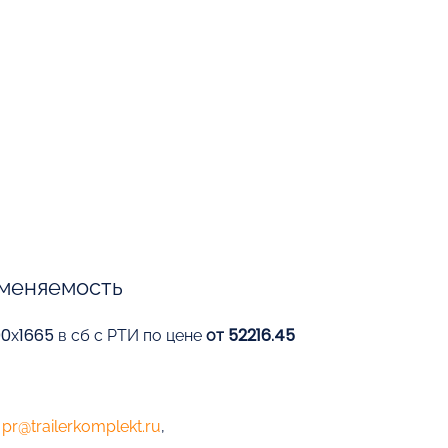
меняемость
0х1665 в сб с РТИ по цене
от 52216.45
е
pr@trailerkomplekt.ru
,