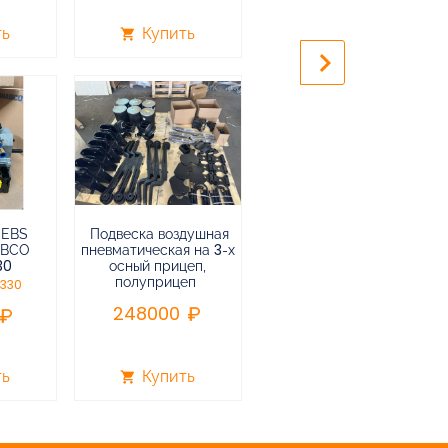
240000
ть
Купить
Купить
shopping_cart
shopping_cart
keyboard_arrow_right
 EBS
Подвеска воздушная
Пневмоподвеска
ABCO
пневматическая на 3-х
воздушная прицепа (не
30
осный прицеп,
подъемная) в сборе
полуприцеп
0330
75000
248000
ть
Купить
Купить
shopping_cart
shopping_cart