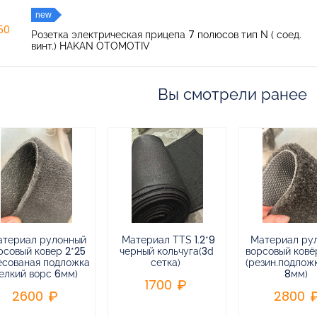
new
150
Розетка электрическая прицепа 7 полюсов тип N ( соед.
винт.) HAKAN OTOMOTIV
Вы смотрели ранее
атериал рулонный
Материал TTS 1.2*9
Материал ру
рсовый ковер 2*25
черный кольчуга(3d
ворсовый ковёр
есованая подложка
сетка)
(резин.подлож
елкий ворс 6мм)
8мм)
1700
2600
2800