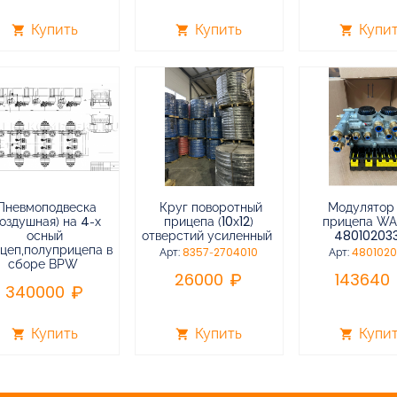
Купить
Купить
Купи
shopping_cart
shopping_cart
shopping_cart
Пневмоподвеска
Круг поворотный
Модулятор
воздушная) на 4-х
прицепа (10х12)
прицепа W
осный
отверстий усиленный
48010203
цеп,полуприцепа в
Арт:
8357-2704010
Арт:
480102
сборе BPW
26000
143640
340000
Купить
Купить
Купи
shopping_cart
shopping_cart
shopping_cart