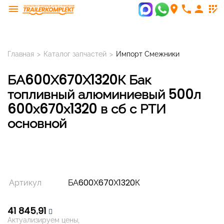
menu
room
phone
person
app_registration
Главная
>
Каталог запчастей
>
Импорт Смежники
БА600Х670Х1320К Бак
топливный алюминиевый 500л
600х670х1320 в сб с РТИ
основной
Артикул
БА600Х670Х1320К
41 845,91
Актуализируем цены,