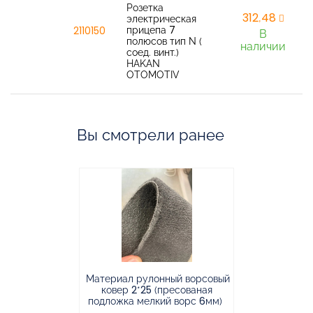
Розетка
312,48
электрическая
прицепа 7
2110150
В
полюсов тип N (
наличии
соед. винт.)
HAKAN
OTOMOTIV
Вы смотрели ранее
Материал рулонный ворсовый
Материал р
ковер 2*25 (пресованая
ковёр 1.9*2
подложка мелкий ворс 6мм)
во