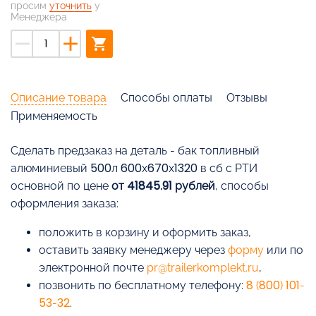
просим
уточнить
у
Менеджера
remove
add
shopping_cart
Описание товара
Способы оплаты
Отзывы
Применяемость
Cделать предзаказ на деталь - бак топливный
алюминиевый 500л 600х670х1320 в сб с РТИ
основной по цене
от 41845.91 рублей
, способы
оформления заказа:
положить в корзину и оформить заказ,
оставить заявку менеджеру через
форму
или по
электронной почте
pr@trailerkomplekt.ru
,
позвонить по бесплатному телефону:
8 (800) 101-
53-32
.