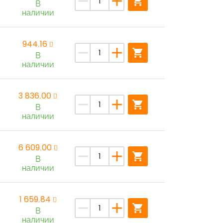
remove
add
shopping_cart
В
наличии
944,16
remove
add
shopping_cart
В
наличии
3 836,00
remove
add
shopping_cart
В
наличии
6 609,00
remove
add
shopping_cart
В
наличии
1 659,84
remove
add
shopping_cart
В
наличии