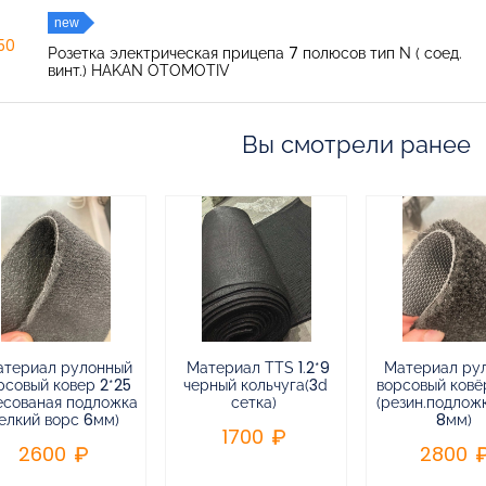
new
150
Розетка электрическая прицепа 7 полюсов тип N ( соед.
винт.) HAKAN OTOMOTIV
Вы смотрели ранее
атериал рулонный
Материал TTS 1.2*9
Материал ру
рсовый ковер 2*25
черный кольчуга(3d
ворсовый ковёр
есованая подложка
сетка)
(резин.подлож
елкий ворс 6мм)
8мм)
1700
2600
2800