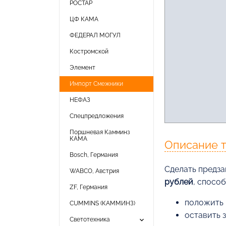
РОСТАР
ЦФ КАМА
ФЕДЕРАЛ МОГУЛ
Костромской
Элемент
Импорт Смежники
НЕФАЗ
Спецпредложения
Поршневая Камминз
КАМА
Описание 
Bosch, Германия
Cделать предза
WABCO, Австрия
рублей
, спосо
ZF, Германия
положить 
CUMMINS (КАММИНЗ)
оставить 
keyboard_arrow_down
Светотехника