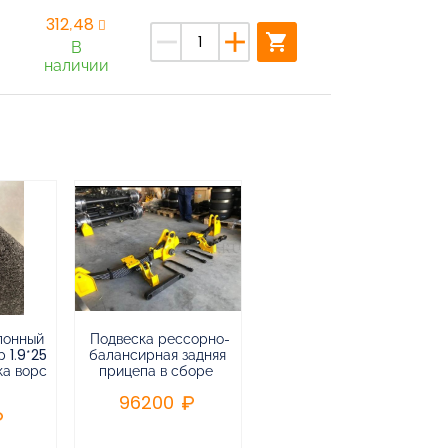
312,48
remove
add
shopping_cart
В
наличии
лонный
Подвеска рессорно-
Подвеска
 1.9*25
балансирная задняя
низкорамная
ка ворс
прицепа в сборе
воздушная
пневматическая на 3-х
96200
осный
полуприцеп,прицеп