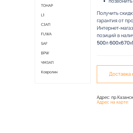
позвонить
ТОНАР
Получить скидк
L1
гарантия от пр
СЗАП
Интернет-магаз
FUWA
позиций в нали
500л 600х670х1
SAF
BPW
ЧМЗАП
Ковролин
Доставка
Адрес: пр.Казански
Адрес на карте: