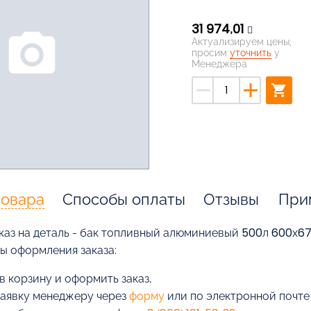
31 974,01
photo_camera
Актуализируем цены,
просим
уточнить
у
Менеджера
remove
add
shopping_cart
товара
Способы оплаты
Отзывы
При
каз на деталь - бак топливный алюминиевый 500л 600х6
бы оформления заказа:
в корзину и оформить заказ,
заявку менеджеру через
форму
или по электронной почт