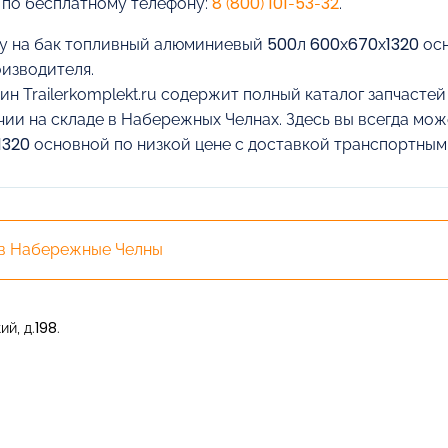
 по бесплатному телефону:
8 (800) 101-53-32
.
у на бак топливный алюминиевый 500л 600х670х1320 осн
оизводителя.
ин Trailerkomplekt.ru содержит полный каталог запчасте
чии на складе в Набережных Челнах. Здесь вы всегда мо
320 основной по низкой цене с доставкой транспортным
 в Набережные Челны
й, д.198.