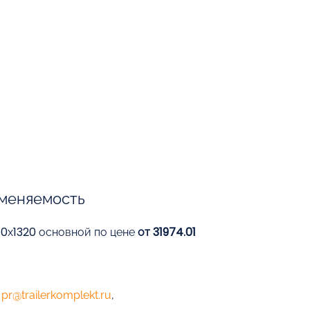
меняемость
70х1320 основной по цене
от 31974.01
е
pr@trailerkomplekt.ru
,