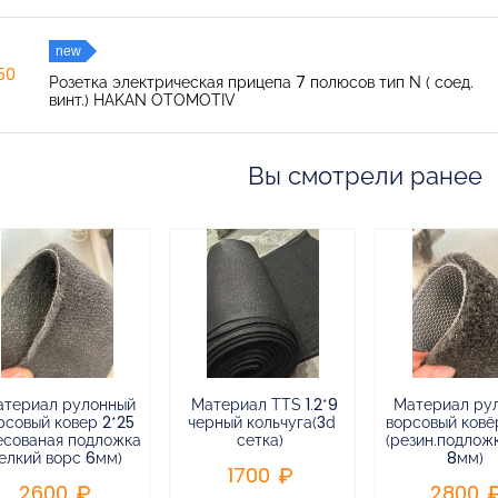
new
150
Розетка электрическая прицепа 7 полюсов тип N ( соед.
винт.) HAKAN OTOMOTIV
Вы смотрели ранее
атериал рулонный
Материал TTS 1.2*9
Материал ру
рсовый ковер 2*25
черный кольчуга(3d
ворсовый ковёр
есованая подложка
сетка)
(резин.подлож
елкий ворс 6мм)
8мм)
1700
2600
2800