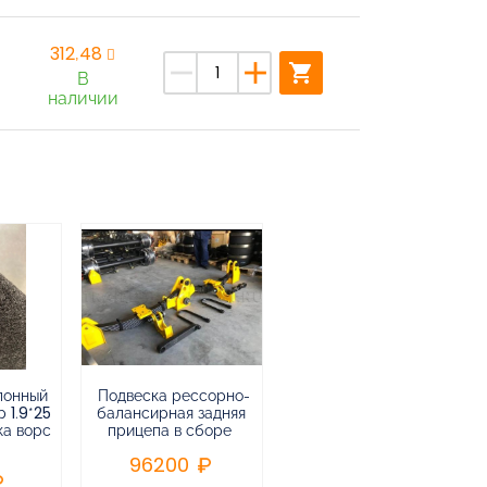
312,48
remove
add
shopping_cart
В
наличии
лонный
Подвеска рессорно-
Подвеска
 1.9*25
балансирная задняя
низкорамная
ка ворс
прицепа в сборе
воздушная
пневматическая на 3-х
96200
осный
полуприцеп,прицеп