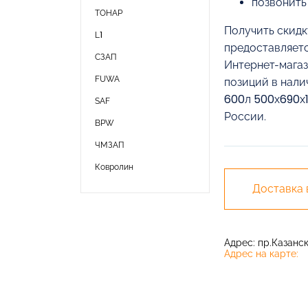
позвонить
ТОНАР
Получить скидк
L1
предоставляетс
СЗАП
Интернет-магаз
FUWA
позиций в нали
600л 500х690х1
SAF
России.
BPW
ЧМЗАП
Ковролин
Доставка
Адрес: пр.Казански
Адрес на карте: