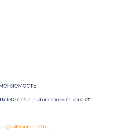
меняемость
0х1940 в сб с РТИ основной по цене
от
е
pr@trailerkomplekt.ru
,