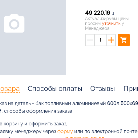
49 220,16
photo_camera
Актуализируем цены,
просим
уточнить
у
Менеджера
remove
add
shopping_cart
товара
Способы оплаты
Отзывы
При
каз на деталь - бак топливный алюминиевый 600л 500х69
й
, способы оформления заказа:
в корзину и оформить заказ,
заявку менеджеру через
форму
или по электронной почт