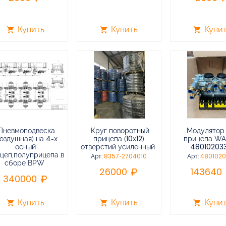
Купить
Купить
Купи
shopping_cart
shopping_cart
shopping_cart
Пневмоподвеска
Круг поворотный
Модулятор
воздушная) на 4-х
прицепа (10х12)
прицепа W
осный
отверстий усиленный
48010203
цеп,полуприцепа в
Арт:
8357-2704010
Арт:
480102
сборе BPW
26000
143640
340000
Купить
Купить
Купи
shopping_cart
shopping_cart
shopping_cart