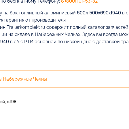
 по бесплатному телефону:
8 (800) 101-53-32
.
у на бак топливный алюминиевый 600л 500х690х1940 в с
я гарантия от производителя.
ин Trailerkomplekt.ru содержит полный каталог запчасте
чии на складе в Набережных Челнах. Здесь вы всегда мо
940 в сб с РТИ основной по низкой цене с доставкой т
 в Набережные Челны
й, д.198.