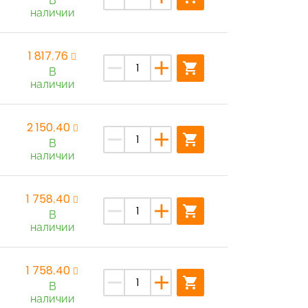
В
наличии
1 817,76
remove
add
shopping_cart
В
наличии
2 150,40
remove
add
shopping_cart
В
наличии
1 758,40
remove
add
shopping_cart
В
наличии
1 758,40
remove
add
shopping_cart
В
наличии