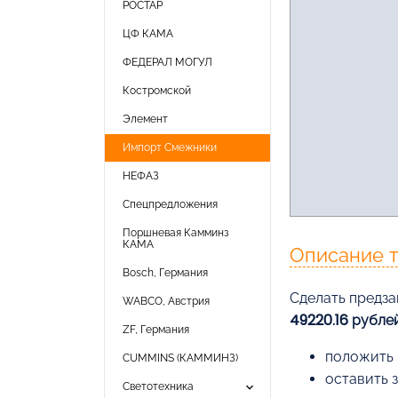
РОСТАР
ЦФ КАМА
ФЕДЕРАЛ МОГУЛ
Костромской
Элемент
Импорт Смежники
НЕФАЗ
Спецпредложения
Поршневая Камминз
КАМА
Описание 
Bosch, Германия
Cделать предза
WABCO, Австрия
49220.16 рубле
ZF, Германия
положить 
CUMMINS (КАММИНЗ)
оставить 
keyboard_arrow_down
Светотехника