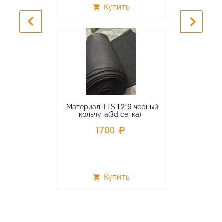
Купить
shopping_cart
shopping_cart
keyboard_arrow_left
keyboard_arrow_right
Материал TTS 1.2*9 черный
Подвес
кольчуга(3d сетка)
балансирная
1700
96
Купить
shopping_cart
shopping_cart