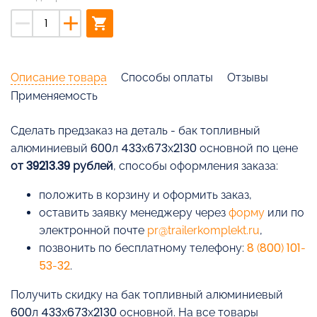
remove
add
shopping_cart
Описание товара
Способы оплаты
Отзывы
Применяемость
Cделать предзаказ на деталь - бак топливный
алюминиевый 600л 433х673х2130 основной по цене
от 39213.39 рублей
, способы оформления заказа:
положить в корзину и оформить заказ,
оставить заявку менеджеру через
форму
или по
электронной почте
pr@trailerkomplekt.ru
,
позвонить по бесплатному телефону:
8 (800) 101-
53-32
.
Получить скидку на бак топливный алюминиевый
600л 433х673х2130 основной. На все товары