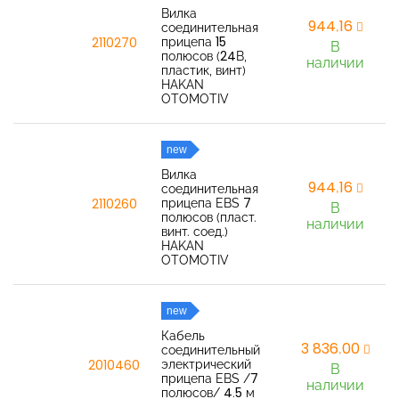
Вилка
944,16
соединительная
прицепа 15
2110270
В
полюсов (24В,
наличии
пластик, винт)
HAKAN
OTOMOTIV
new
Вилка
944,16
соединительная
прицепа EBS 7
2110260
В
полюсов (пласт.
наличии
винт. соед.)
HAKAN
OTOMOTIV
new
Кабель
3 836,00
соединительный
электрический
2010460
В
прицепа EBS /7
наличии
полюсов/ 4.5 м