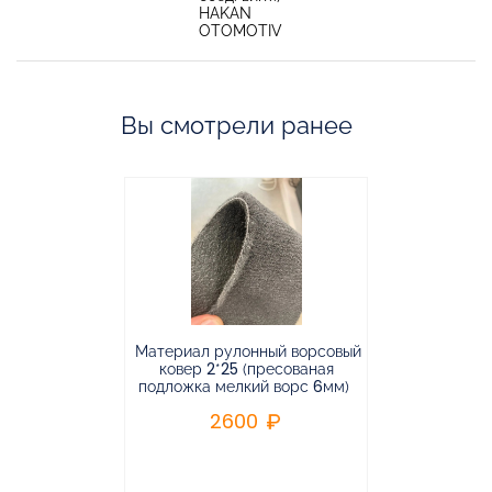
HAKAN
OTOMOTIV
Вы смотрели ранее
Материал рулонный ворсовый
Материал р
ковер 2*25 (пресованая
ковёр 1.9*2
подложка мелкий ворс 6мм)
во
2600
2