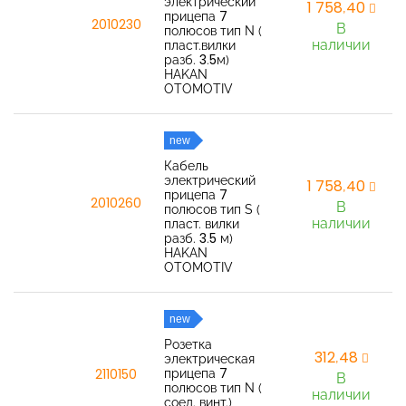
электрический
1 758,40
прицепа 7
2010230
В
полюсов тип N (
наличии
пласт.вилки
разб. 3.5м)
HAKAN
OTOMOTIV
new
Кабель
электрический
1 758,40
прицепа 7
2010260
В
полюсов тип S (
наличии
пласт. вилки
разб. 3.5 м)
HAKAN
OTOMOTIV
new
Розетка
312,48
электрическая
прицепа 7
2110150
В
полюсов тип N (
наличии
соед. винт.)