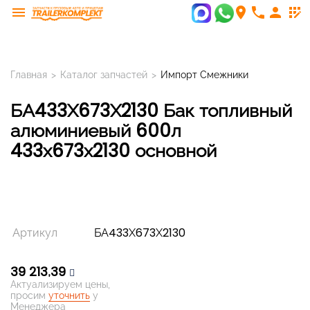
menu
room
phone
person
app_registration
Главная
>
Каталог запчастей
>
Импорт Смежники
БА433Х673Х2130 Бак топливный
алюминиевый 600л
433х673х2130 основной
Артикул
БА433Х673Х2130
39 213,39
Актуализируем цены,
просим
уточнить
у
Менеджера