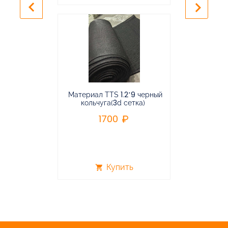
keyboard_arrow_left
keyboard_arrow_right
Материал TTS 1.2*9 черный
Подвес
кольчуга(3d сетка)
балансирная
1700
96
Купить
shopping_cart
shopping_cart