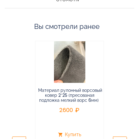
Вы смотрели ранее
Материал рулонный ворсовый
Материал р
ковер 2*25 (пресованая
ковёр 1.9*2
подложка мелкий ворс 6мм)
во
2600
2
Купить
shopping_cart
shopping_cart