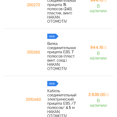
944,16
соединительная
прицепа 15
2110270
В
полюсов (24В,
наличии
пластик, винт)
HAKAN
OTOMOTIV
new
Вилка
944,16
соединительная
прицепа EBS 7
2110260
В
полюсов (пласт.
наличии
винт. соед.)
HAKAN
OTOMOTIV
new
Кабель
3 836,00
соединительный
электрический
2010460
В
прицепа EBS /7
наличии
полюсов/ 4.5 м
HAKAN
OTOMOTIV