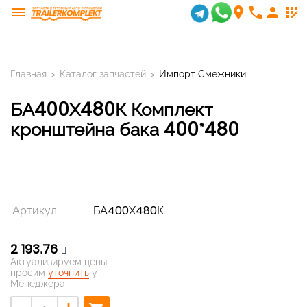
menu
room
phone
person
app_registration
Главная
>
Каталог запчастей
>
Импорт Смежники
БА400Х480К Комплект
кронштейна бака 400*480
Артикул
БА400Х480К
2 193,76
Актуализируем цены,
просим
уточнить
у
Менеджера