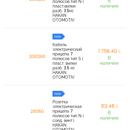
В
полюсов тип N (
наличии
пласт.вилки
разб. 3.5м)
HAKAN
OTOMOTIV
new
Кабель
электрический
1 758,40
прицепа 7
2010260
В
полюсов тип S (
наличии
пласт. вилки
разб. 3.5 м)
HAKAN
OTOMOTIV
new
Розетка
312,48
электрическая
прицепа 7
2110150
В
полюсов тип N (
наличии
соед. винт.)
HAKAN
OTOMOTIV