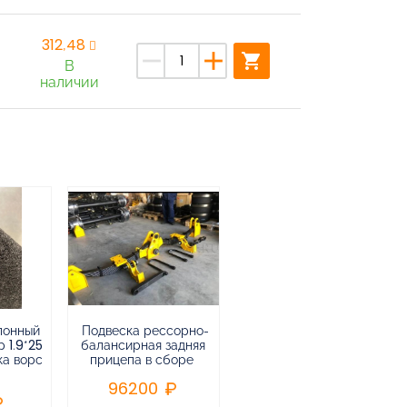
312,48
remove
add
shopping_cart
В
наличии
лонный
Подвеска рессорно-
Подвеска
 1.9*25
балансирная задняя
низкорамная
ка ворс
прицепа в сборе
воздушная
пневматическая на 3-х
96200
осный
полуприцеп,прицеп