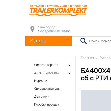
Ваш город:
Набережные Челны
search
Каталог
Главная
>
Катало
keyboard_arrow_down
Силовой агрегат
БА400Х480Х2010К Бак топливный алюминиевый 340л 400х480х2010 в
keyboard_arrow_down
Запчасти КАМАЗ
сб с РТИ
Нормали
Силовые агрегаты
Двигатели
Коробки передач