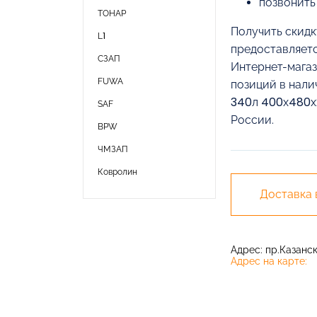
позвонить
ТОНАР
Получить скидк
L1
предоставляетс
СЗАП
Интернет-магаз
FUWA
позиций в нали
340л 400х480х2
SAF
России.
BPW
ЧМЗАП
Ковролин
Доставка
Адрес: пр.Казански
Адрес на карте: