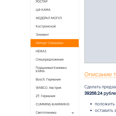
РОСТАР
ЦФ КАМА
ФЕДЕРАЛ МОГУЛ
Костромской
Элемент
Импорт Смежники
НЕФАЗ
Спецпредложения
Поршневая Камминз
КАМА
Описание 
Bosch, Германия
Cделать предза
WABCO, Австрия
39268.24 рубле
ZF, Германия
положить 
CUMMINS (КАММИНЗ)
оставить 
keyboard_arrow_down
Светотехника