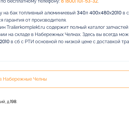
 по бесплатному телефону:
8 (800) 101-53-32
.
у на бак топливный алюминиевый 340л 400х480х2010 в с
я гарантия от производителя.
ин Trailerkomplekt.ru содержит полный каталог запчасте
чии на складе в Набережных Челнах. Здесь вы всегда мо
010 в сб с РТИ основной по низкой цене с доставкой т
 в Набережные Челны
й, д.198.