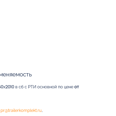
меняемость
0х2010 в сб с РТИ основной по цене
от
е
pr@trailerkomplekt.ru
,