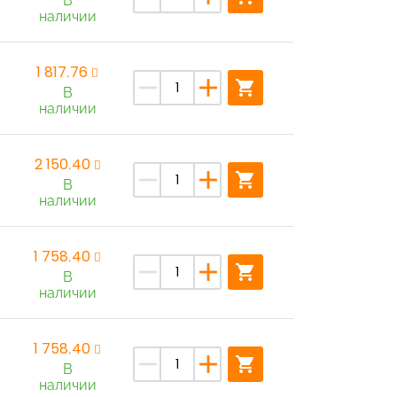
В
наличии
1 817,76
remove
add
shopping_cart
В
наличии
2 150,40
remove
add
shopping_cart
В
наличии
1 758,40
remove
add
shopping_cart
В
наличии
1 758,40
remove
add
shopping_cart
В
наличии