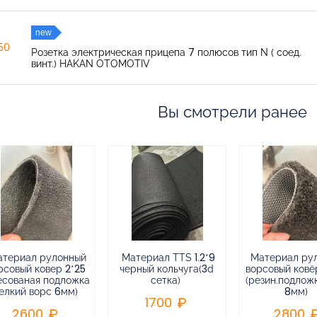
new
150
Розетка электрическая прицепа 7 полюсов тип N ( соед.
винт.) HAKAN OTOMOTIV
Вы смотрели ранее
атериал рулонный
Материал TTS 1.2*9
Материал ру
рсовый ковер 2*25
черный кольчуга(3d
ворсовый ковёр
есованая подложка
сетка)
(резин.подлож
елкий ворс 6мм)
8мм)
1700
2600
2800