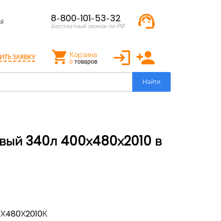
support_agent
8-800-101-53-32
Ы
Бесплатный звонок по РФ
login
person_add
Корзина
ИТЬ ЗАЯВКУ
товаров
0
Найти
Х480Х2010К