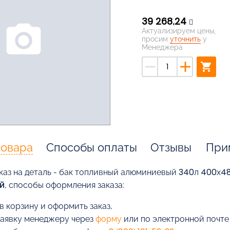
39 268,24
photo_camera
Актуализируем цены,
просим
уточнить
у
Менеджера
remove
add
shopping_cart
товара
Способы оплаты
Отзывы
При
каз на деталь - бак топливный алюминиевый 340л 400х48
й
, способы оформления заказа:
в корзину и оформить заказ,
заявку менеджеру через
форму
или по электронной почт