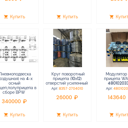
Купить
Купить
Купи
shopping_cart
shopping_cart
shopping_cart
Пневмоподвеска
Круг поворотный
Модулятор
воздушная) на 4-х
прицепа (10х12)
прицепа W
осный
отверстий усиленный
48010203
цеп,полуприцепа в
Арт:
8357-2704010
Арт:
480102
сборе BPW
26000
143640
340000
Купить
Купить
Купи
shopping_cart
shopping_cart
shopping_cart