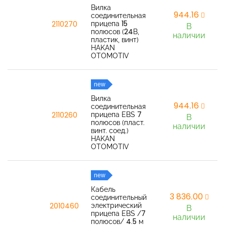
Вилка
944,16
соединительная
прицепа 15
2110270
В
полюсов (24В,
наличии
пластик, винт)
HAKAN
OTOMOTIV
new
Вилка
944,16
соединительная
прицепа EBS 7
2110260
В
полюсов (пласт.
наличии
винт. соед.)
HAKAN
OTOMOTIV
new
Кабель
3 836,00
соединительный
электрический
2010460
В
прицепа EBS /7
наличии
полюсов/ 4.5 м