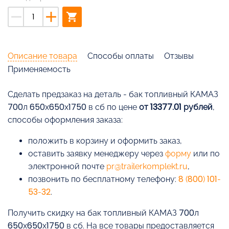
remove
add
shopping_cart
Описание товара
Способы оплаты
Отзывы
Применяемость
Cделать предзаказ на деталь - бак топливный КАМАЗ
700л 650х650х1750 в сб по цене
от 13377.01 рублей
,
способы оформления заказа:
положить в корзину и оформить заказ,
оставить заявку менеджеру через
форму
или по
электронной почте
pr@trailerkomplekt.ru
,
позвонить по бесплатному телефону:
8 (800) 101-
53-32
.
Получить скидку на бак топливный КАМАЗ 700л
650х650х1750 в сб. На все товары предоставляется