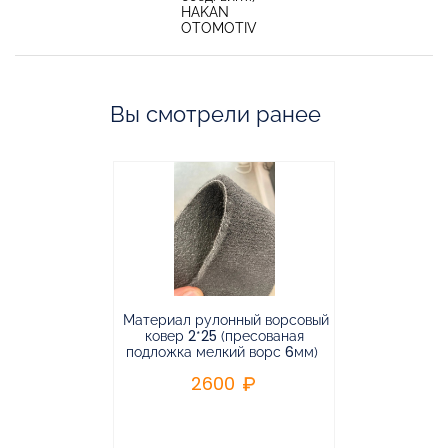
HAKAN
OTOMOTIV
Вы смотрели ранее
Материал рулонный ворсовый
Материал р
ковер 2*25 (пресованая
ковёр 1.9*2
подложка мелкий ворс 6мм)
во
2600
2