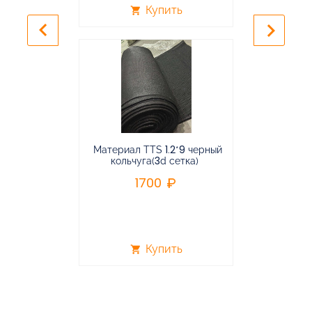
Купить
shopping_cart
shopping_cart
keyboard_arrow_left
keyboard_arrow_right
Материал TTS 1.2*9 черный
Подвес
кольчуга(3d сетка)
балансирная
1700
96
Купить
shopping_cart
shopping_cart