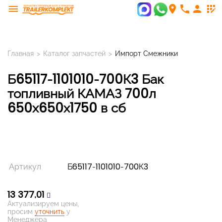
menu
room
phone
person
app_registration
Главная
>
Каталог запчастей
>
Импорт Смежники
Б65117-1101010-700К3 Бак
топливный КАМАЗ 700л
650х650х1750 в сб
Артикул
Б65117-1101010-700К3
13 377,01
Актуализируем цены,
просим
уточнить
у
Менеджера