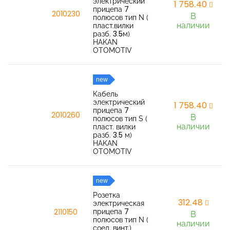
электрический
1 758,40
прицепа 7
2010230
В
полюсов тип N (
наличии
пласт.вилки
разб. 3.5м)
HAKAN
OTOMOTIV
new
Кабель
электрический
1 758,40
прицепа 7
2010260
В
полюсов тип S (
наличии
пласт. вилки
разб. 3.5 м)
HAKAN
OTOMOTIV
new
Розетка
312,48
электрическая
прицепа 7
2110150
В
полюсов тип N (
наличии
соед. винт.)