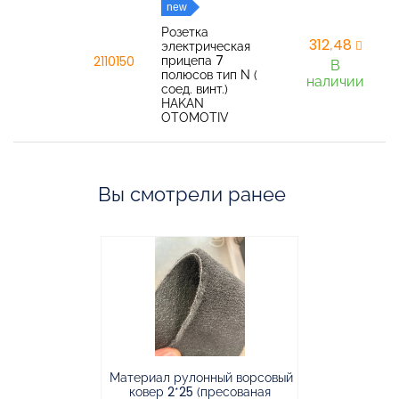
new
Розетка
312,48
электрическая
прицепа 7
2110150
В
полюсов тип N (
наличии
соед. винт.)
HAKAN
OTOMOTIV
Вы смотрели ранее
Материал рулонный ворсовый
Материал р
ковер 2*25 (пресованая
ковёр 1.9*2