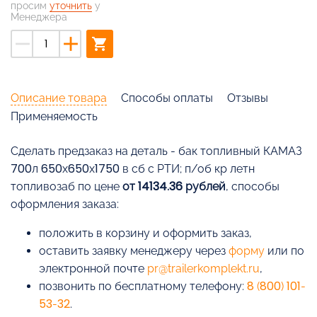
просим
уточнить
у
Менеджера
remove
add
shopping_cart
Описание товара
Способы оплаты
Отзывы
Применяемость
Cделать предзаказ на деталь - бак топливный КАМАЗ
700л 650х650х1750 в сб с РТИ; п/об кр летн
топливозаб по цене
от 14134.36 рублей
, способы
оформления заказа:
положить в корзину и оформить заказ,
оставить заявку менеджеру через
форму
или по
электронной почте
pr@trailerkomplekt.ru
,
позвонить по бесплатному телефону:
8 (800) 101-
53-32
.