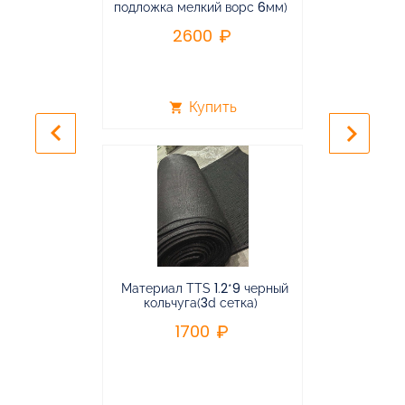
подложка мелкий ворс 6мм)
во
2600
2
Купить
shopping_cart
shopping_cart
keyboard_arrow_left
keyboard_arrow_right
Материал TTS 1.2*9 черный
Подвес
кольчуга(3d сетка)
балансирная
1700
96