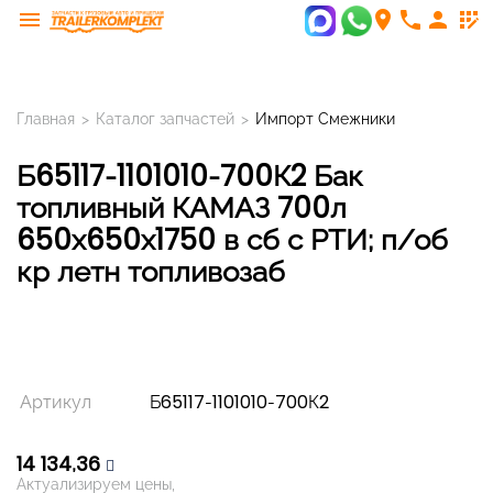
menu
room
phone
person
app_registration
Главная
>
Каталог запчастей
>
Импорт Смежники
Б65117-1101010-700К2 Бак
топливный КАМАЗ 700л
650х650х1750 в сб с РТИ; п/об
кр летн топливозаб
Артикул
Б65117-1101010-700К2
14 134,36
Актуализируем цены,