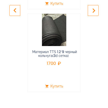
Купить
shopping_cart
shopping_cart
keyboard_arrow_left
keyboard_arrow_right
Материал TTS 1.2*9 черный
Подвес
кольчуга(3d сетка)
балансирная
1700
96
Купить
shopping_cart
shopping_cart