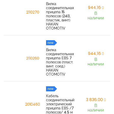
Вилка
944,16
соединительная
прицепа 15
2110270
В
полюсов (24В,
наличии
пластик, винт)
HAKAN
OTOMOTIV
new
Вилка
944,16
соединительная
прицепа EBS 7
2110260
В
полюсов (пласт.
наличии
винт. соед.)
HAKAN
OTOMOTIV
new
Кабель
3 836,00
соединительный
электрический
2010460
В
прицепа EBS /7
наличии
полюсов/ 4.5 м