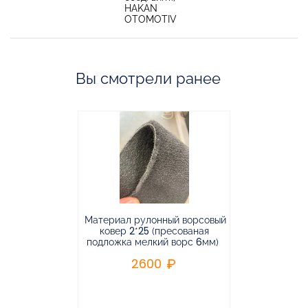
HAKAN
OTOMOTIV
Вы смотрели ранее
Материал рулонный ворсовый
Материал р
ковер 2*25 (пресованая
ковёр 1.9*2
подложка мелкий ворс 6мм)
во
2600
2