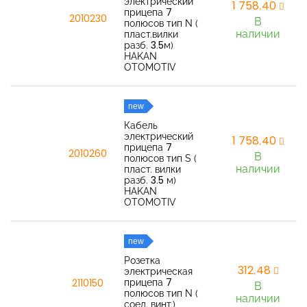
электрический
1 758,40
прицепа 7
2010230
В
полюсов тип N (
наличии
пласт.вилки
разб. 3.5м)
HAKAN
OTOMOTIV
new
Кабель
электрический
1 758,40
прицепа 7
2010260
В
полюсов тип S (
наличии
пласт. вилки
разб. 3.5 м)
HAKAN
OTOMOTIV
new
Розетка
312,48
электрическая
прицепа 7
2110150
В
полюсов тип N (
наличии
соед. винт.)