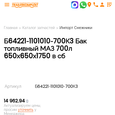
menu
room
phone
person
app_registration
Главная
>
Каталог запчастей
>
Импорт Смежники
Б64221-1101010-700К3 Бак
топливный МАЗ 700л
650х650х1750 в сб
Артикул
Б64221-1101010-700К3
14 962,94
Актуализируем цены,
просим
уточнить
у
Менеджера