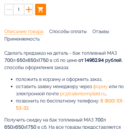
remove
add
shopping_cart
Описание товара
Способы оплаты
Отзывы
Применяемость
Cделать предзаказ на деталь - бак топливный МАЗ
700л 650х650х1750 в сб по цене
от 14962.94 рублей
,
способы оформления заказа:
положить в корзину и оформить заказ,
оставить заявку менеджеру через
форму
или по
электронной почте
pr@trailerkomplekt.ru
,
позвонить по бесплатному телефону:
8 (800) 101-
53-32
.
Получить скидку на бак топливный МАЗ 700л
650х650х1750 в сб. На все товары предоставляется