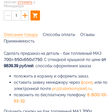
просим
уточнить
у
Менеджера
remove
add
shopping_cart
Описание товара
Способы оплаты
Отзывы
Применяемость
Cделать предзаказ на деталь - бак топливный МАЗ
700л 650х650х1750; С откидной крышкой по цене
от
9839.39 рублей
, способы оформления заказа:
положить в корзину и оформить заказ,
оставить заявку менеджеру через
форму
или по
электронной почте
pr@trailerkomplekt.ru
,
позвонить по бесплатному телефону:
8 (800) 101-
53-32
.
Получить скидку на бак топливный МАЗ 700л