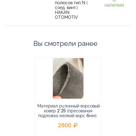
полюсов тип N (
наличии
соед. винт.)
HAKAN
OTOMOTIV
Вы смотрели ранее
Материал рулонный ворсовый
Материал р
ковер 2*25 (пресованая
ковёр 1.9*2
подложка мелкий ворс 6мм)
во
2600
2