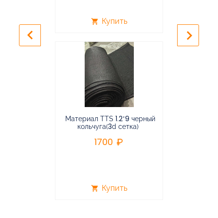
Купить
shopping_cart
shopping_cart
keyboard_arrow_left
keyboard_arrow_right
Материал TTS 1.2*9 черный
Подвес
кольчуга(3d сетка)
балансирная
1700
96
Купить
shopping_cart
shopping_cart