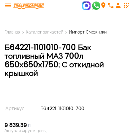
menu
room
phone
person
app_registration
Главная
>
Каталог запчастей
>
Импорт Смежники
Б64221-1101010-700 Бак
топливный МАЗ 700л
650х650х1750; С откидной
крышкой
Артикул
Б64221-1101010-700
9 839,39
Актуализируем цены,