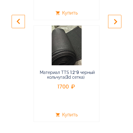
Купить
shopping_cart
shopping_cart
keyboard_arrow_left
keyboard_arrow_right
Материал TTS 1.2*9 черный
Подвес
кольчуга(3d сетка)
балансирная
1700
96
Купить
shopping_cart
shopping_cart