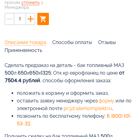
просим
уточнить
у
Менеджера
remove
add
shopping_cart
Описание товара
Способы оплаты
Отзывы
Применяемость
Cделать предзаказ на деталь - бак топливный МАЗ
500л 650х650х1325; Отк кр еврофланец по цене
от
7504.4 рублей
, способы оформления заказа:
положить в корзину и оформить заказ,
оставить заявку менеджеру через
форму
или по
электронной почте
pr@trailerkomplekt.ru
,
позвонить по бесплатному телефону:
8 (800) 101-
53-32
.
Получить скидку на бак топливный МАЗ 500л