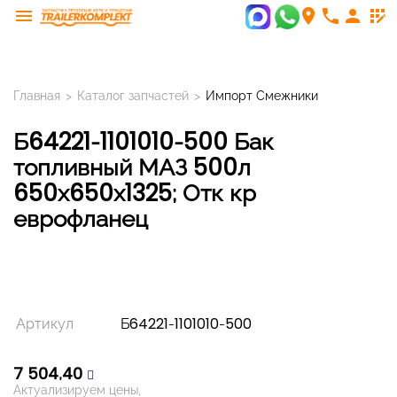
menu
room
phone
person
app_registration
Главная
>
Каталог запчастей
>
Импорт Смежники
Б64221-1101010-500 Бак
топливный МАЗ 500л
650х650х1325; Отк кр
еврофланец
Артикул
Б64221-1101010-500
7 504,40
Актуализируем цены,