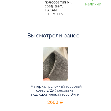
полюсов тип N (
наличии
соед. винт.)
HAKAN
OTOMOTIV
Вы смотрели ранее
Материал рулонный ворсовый
Материал р
ковер 2*25 (пресованая
ковёр 1.9*2
подложка мелкий ворс 6мм)
во
2600
2