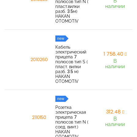
В
полюсов тип N (
наличии
пласт.вилки
разб. 3.5м)
HAKAN
OTOMOTIV
new
Кабель
электрический
1 758,40
прицепа 7
2010260
В
полюсов тип S (
наличии
пласт. вилки
разб. 3.5 м)
HAKAN
OTOMOTIV
new
Розетка
312,48
электрическая
прицепа 7
2110150
В
полюсов тип N (
наличии
соед. винт.)
HAKAN
OTOMOTIV