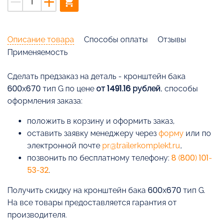
remove
add
shopping_cart
Описание товара
Способы оплаты
Отзывы
Применяемость
Cделать предзаказ на деталь - кронштейн бака
600х670 тип G по цене
от 1491.16 рублей
, способы
оформления заказа:
положить в корзину и оформить заказ,
оставить заявку менеджеру через
форму
или по
электронной почте
pr@trailerkomplekt.ru
,
позвонить по бесплатному телефону:
8 (800) 101-
53-32
.
Получить скидку на кронштейн бака 600х670 тип G.
На все товары предоставляется гарантия от
производителя.