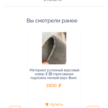
Вы смотрели ранее
Материал рулонный ворсовый
Материал р
ковер 2*25 (пресованая
ковёр 1.9*2
подложка мелкий ворс 6мм)
во
2600
2
Купить
shopping_cart
shopping_cart