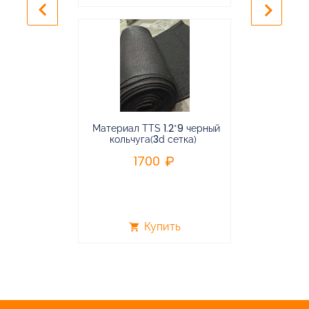
keyboard_arrow_left
keyboard_arrow_right
Материал TTS 1.2*9 черный
Подвес
кольчуга(3d сетка)
балансирная
1700
96
Купить
shopping_cart
shopping_cart