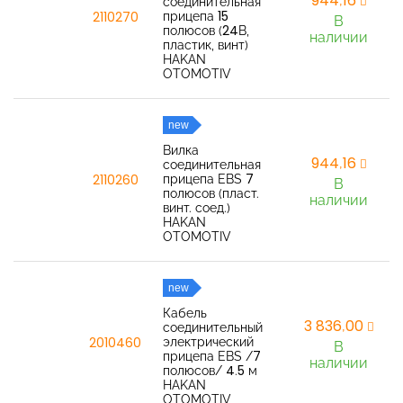
944,16
соединительная
прицепа 15
2110270
В
полюсов (24В,
наличии
пластик, винт)
HAKAN
OTOMOTIV
new
Вилка
944,16
соединительная
прицепа EBS 7
2110260
В
полюсов (пласт.
наличии
винт. соед.)
HAKAN
OTOMOTIV
new
Кабель
3 836,00
соединительный
электрический
2010460
В
прицепа EBS /7
наличии
полюсов/ 4.5 м
HAKAN
OTOMOTIV