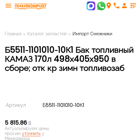
menu
room
phone
person
app_registration
Главная
>
Каталог запчастей
>
Импорт Смежники
Б5511-1101010-10К1 Бак топливный
КАМАЗ 170л 498х405х950 в
сборе; отк кр зимн топливозаб
Артикул
Б5511-1101010-10К1
5 815,86
Актуализируем цены,
просим
уточнить
у
Менеджера