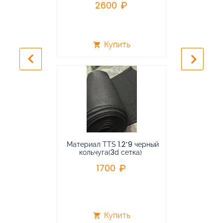
2600
2
Купить
shopping_cart
shopping_cart
keyboard_arrow_left
keyboard_arrow_right
Материал TTS 1.2*9 черный
Подвес
кольчуга(3d сетка)
балансирная
1700
96
Купить
shopping_cart
shopping_cart