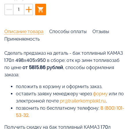
remove
add
shopping_cart
Описание товара
Способы оплаты
Отзывы
Применяемость
Cделать предзаказ на деталь - бак топливный КАМАЗ
170л 498х405х950 в сборе; отк кр зимн топливозаб
по цене
от 5815.86 рублей
, способы оформления
заказа:
положить в корзину и оформить заказ,
оставить заявку менеджеру через
форму
или по
электронной почте
pr@trailerkomplekt.ru
,
позвонить по бесплатному телефону:
8 (800) 101-
53-32
.
Получить скидку на бак топливный КАМАЗ 170л