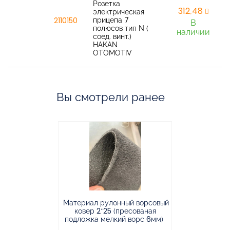
Розетка
312,48
электрическая
прицепа 7
2110150
В
полюсов тип N (
наличии
соед. винт.)
HAKAN
OTOMOTIV
Вы смотрели ранее
Материал рулонный ворсовый
Материал р
ковер 2*25 (пресованая
ковёр 1.9*2
подложка мелкий ворс 6мм)
во