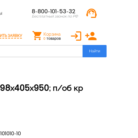
support_agent
8-800-101-53-32
Ы
Бесплатный звонок по РФ
login
person_add
Корзина
ИТЬ ЗАЯВКУ
товаров
0
Найти
1101010-10