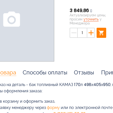
3 849,86
photo_camera
Актуализируем цены,
просим
уточнить
у
Менеджера
remove
add
shopping_cart
товара
Способы оплаты
Отзывы
При
каз на деталь - бак топливный КАМАЗ 170л 498х405х950;
бы оформления заказа:
в корзину и оформить заказ,
заявку менеджеру через
форму
или по электронной почт