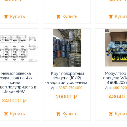
Купить
Купить
Купи
shopping_cart
shopping_cart
shopping_cart
Пневмоподвеска
Круг поворотный
Модулятор
воздушная) на 4-х
прицепа (10х12)
прицепа W
осный
отверстий усиленный
48010203
цеп,полуприцепа в
Арт:
8357-2704010
Арт:
480102
сборе BPW
26000
143640
340000
Купить
Купить
Купи
shopping_cart
shopping_cart
shopping_cart