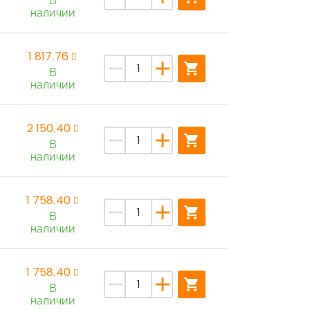
В
наличии
1 817,76
remove
add
shopping_cart
В
наличии
2 150,40
remove
add
shopping_cart
В
наличии
1 758,40
remove
add
shopping_cart
В
наличии
1 758,40
remove
add
shopping_cart
В
наличии