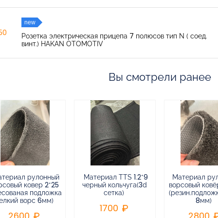
new
150
Розетка электрическая прицепа 7 полюсов тип N ( соед.
винт.) HAKAN OTOMOTIV
Вы смотрели ранее
атериал рулонный
Материал TTS 1.2*9
Материал ру
рсовый ковер 2*25
черный кольчуга(3d
ворсовый ковёр
есованая подложка
сетка)
(резин.подлож
елкий ворс 6мм)
8мм)
1700
2600
2800