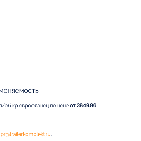
меняемость
 п/об кр еврофланец по цене
от 3849.86
е
pr@trailerkomplekt.ru
,