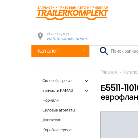
Ваш город:
Набережные Челны
search
Каталог
Главная
>
Катало
keyboard_arrow_down
Силовой агрегат
Б5511-1101010-10 Бак топливный КАМАЗ 170л 498х405х950; п/об кр
keyboard_arrow_down
Запчасти КАМАЗ
еврофлан
Нормали
Силовые агрегаты
Двигатели
Коробки передач