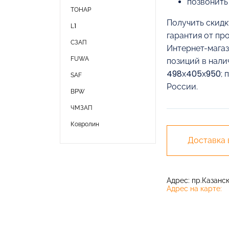
позвонить
ТОНАР
Получить скидк
L1
гарантия от пр
СЗАП
Интернет-магаз
FUWA
позиций в нали
498х405х950; п
SAF
России.
BPW
ЧМЗАП
Ковролин
Доставка
Адрес: пр.Казански
Адрес на карте: