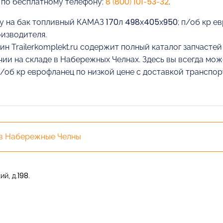
 по бесплатному телефону:
8 (800) 101-53-32
.
у на бак топливный КАМАЗ 170л 498х405х950; п/об кр ев
оизводителя.
ин Trailerkomplekt.ru содержит полный каталог запчасте
чии на складе в Набережных Челнах. Здесь вы всегда мо
/об кр еврофланец по низкой цене с доставкой транспо
 в Набережные Челны
й, д.198.