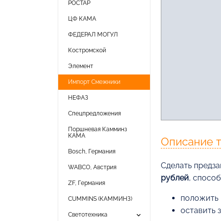
РОСТАР
ЦФ КАМА
ФЕДЕРАЛ МОГУЛ
Костромской
Элемент
Импорт Смежники
НЕФАЗ
Спецпредложения
Поршневая Камминз
КАМА
Описание 
Bosch, Германия
Cделать предза
WABCO, Австрия
рублей
, спосо
ZF, Германия
положить 
CUMMINS (КАММИНЗ)
оставить 
keyboard_arrow_down
Светотехника