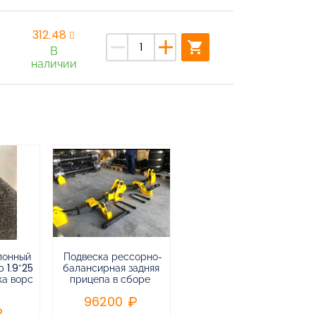
312,48
remove
add
shopping_cart
В
наличии
лонный
Подвеска рессорно-
Подвеска
 1.9*25
балансирная задняя
низкорамная
ка ворс
прицепа в сборе
воздушная
пневматическая на 3-х
96200
осный
полуприцеп,прицеп