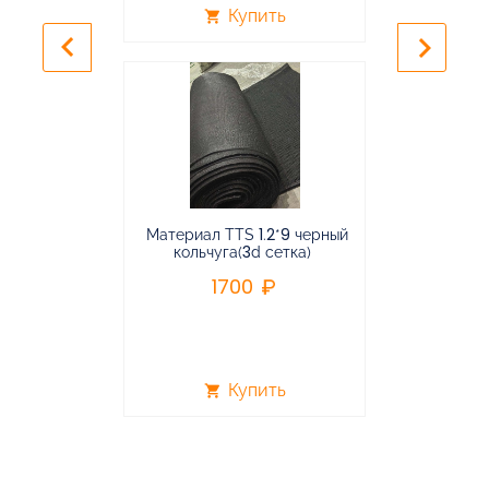
Купить
shopping_cart
shopping_cart
keyboard_arrow_left
keyboard_arrow_right
Материал TTS 1.2*9 черный
Подвес
кольчуга(3d сетка)
балансирная
1700
96
Купить
shopping_cart
shopping_cart