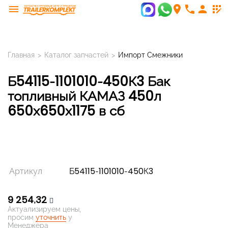
menu
room
phone
person
app_registration
Главная
>
Каталог запчастей
>
Импорт Смежники
Б54115-1101010-450К3 Бак
топливный КАМАЗ 450л
650х650х1175 в сб
Артикул
Б54115-1101010-450К3
9 254,32
Актуализируем цены,
просим
уточнить
у
Менеджера