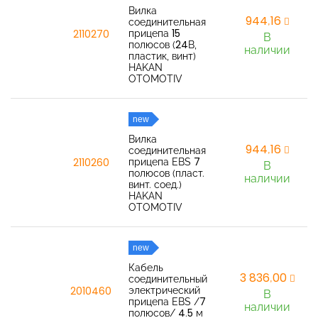
Вилка
944,16
соединительная
прицепа 15
2110270
В
полюсов (24В,
наличии
пластик, винт)
HAKAN
OTOMOTIV
new
Вилка
944,16
соединительная
прицепа EBS 7
2110260
В
полюсов (пласт.
наличии
винт. соед.)
HAKAN
OTOMOTIV
new
Кабель
3 836,00
соединительный
электрический
2010460
В
прицепа EBS /7
наличии
полюсов/ 4.5 м