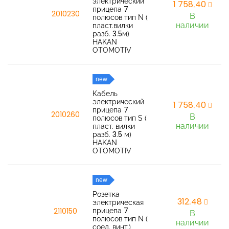
электрический
1 758,40
прицепа 7
2010230
В
полюсов тип N (
наличии
пласт.вилки
разб. 3.5м)
HAKAN
OTOMOTIV
new
Кабель
электрический
1 758,40
прицепа 7
2010260
В
полюсов тип S (
наличии
пласт. вилки
разб. 3.5 м)
HAKAN
OTOMOTIV
new
Розетка
312,48
электрическая
прицепа 7
2110150
В
полюсов тип N (
наличии
соед. винт.)