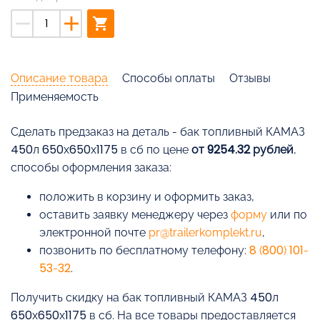
remove
add
shopping_cart
Описание товара
Способы оплаты
Отзывы
Применяемость
Cделать предзаказ на деталь - бак топливный КАМАЗ
450л 650х650х1175 в сб по цене
от 9254.32 рублей
,
способы оформления заказа:
положить в корзину и оформить заказ,
оставить заявку менеджеру через
форму
или по
электронной почте
pr@trailerkomplekt.ru
,
позвонить по бесплатному телефону:
8 (800) 101-
53-32
.
Получить скидку на бак топливный КАМАЗ 450л
650х650х1175 в сб. На все товары предоставляется