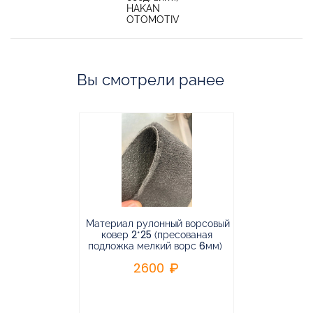
HAKAN
OTOMOTIV
Вы смотрели ранее
Материал рулонный ворсовый
Материал р
ковер 2*25 (пресованая
ковёр 1.9*2
подложка мелкий ворс 6мм)
во
2600
2