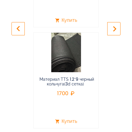
Купить
shopping_cart
shopping_cart
keyboard_arrow_left
keyboard_arrow_right
Материал TTS 1.2*9 черный
Подвес
кольчуга(3d сетка)
балансирная
1700
96
Купить
shopping_cart
shopping_cart