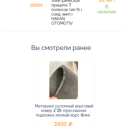
312,48
электрическая
прицепа 7
2110150
В
полюсов тип N (
наличии
соед. винт.)
HAKAN
OTOMOTIV
Вы смотрели ранее
Материал рулонный ворсовый
Материал р
ковер 2*25 (пресованая
ковёр 1.9*2
подложка мелкий ворс 6мм)
во
2600
2