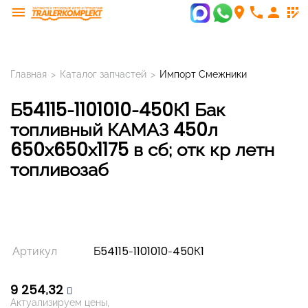
menu
room
phone
person
app_registration
Главная
>
Каталог запчастей
>
Импорт Смежники
Б54115-1101010-450К1 Бак
топливный КАМАЗ 450л
650х650х1175 в сб; отк кр летн
топливозаб
Артикул
Б54115-1101010-450К1
9 254,32
Актуализируем цены,