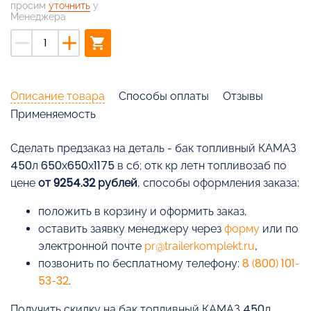
просим
уточнить
у
Менеджера
remove
add
shopping_cart
Описание товара
Способы оплаты
Отзывы
Применяемость
Cделать предзаказ на деталь - бак топливный КАМАЗ
450л 650х650х1175 в сб; отк кр летн топливозаб по
цене
от 9254.32 рублей
, способы оформления заказа:
положить в корзину и оформить заказ,
оставить заявку менеджеру через
форму
или по
электронной почте
pr@trailerkomplekt.ru
,
позвонить по бесплатному телефону:
8 (800) 101-
53-32
.
Получить скидку на бак топливный КАМАЗ 450л