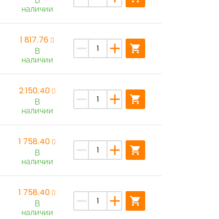
В
наличии
1 817,76
remove
add
shopping_cart
В
наличии
2 150,40
remove
add
shopping_cart
В
наличии
1 758,40
remove
add
shopping_cart
В
наличии
1 758,40
remove
add
shopping_cart
В
наличии