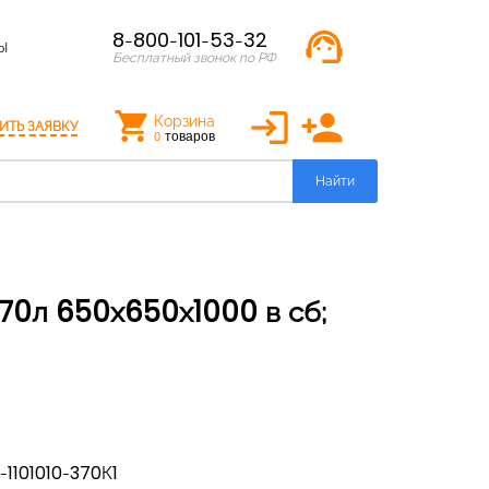
support_agent
8-800-101-53-32
Ы
Бесплатный звонок по РФ
login
person_add
Корзина
ИТЬ ЗАЯВКУ
товаров
0
Найти
-1101010-370К1