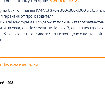
 по бесплатному телефону:
8 (800) 101-53-32
.
у на бак топливный КАМАЗ 370л 650х650х1000 в сб; отк к
я гарантия от производителя.
ин Trailerkomplekt.ru содержит полный каталог запчасте
чии на складе в Набережных Челнах. Здесь вы всегда мо
 сб; отк кр зимн топливозаб по низкой цене с доставкой
.
 в Набережные Челны
й, д.198.