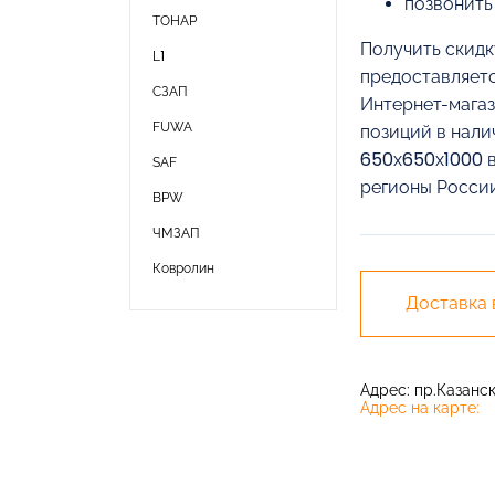
позвонить
ТОНАР
Получить скидк
L1
предоставляетс
СЗАП
Интернет-магаз
FUWA
позиций в нали
650х650х1000 в
SAF
регионы России
BPW
ЧМЗАП
Ковролин
Доставка
Адрес: пр.Казански
Адрес на карте: