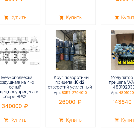
Купить
Купить
Купи
shopping_cart
shopping_cart
shopping_cart
Пневмоподвеска
Круг поворотный
Модулятор
воздушная) на 4-х
прицепа (10х12)
прицепа W
осный
отверстий усиленный
48010203
цеп,полуприцепа в
Арт:
8357-2704010
Арт:
480102
сборе BPW
26000
143640
340000
Купить
Купить
Купи
shopping_cart
shopping_cart
shopping_cart