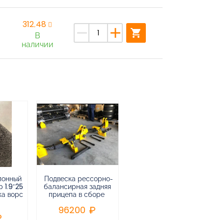
312,48
remove
add
shopping_cart
В
наличии
лонный
Подвеска рессорно-
Подвеска
 1.9*25
балансирная задняя
низкорамная
ка ворс
прицепа в сборе
воздушная
пневматическая на 3-х
96200
осный
полуприцеп,прицеп