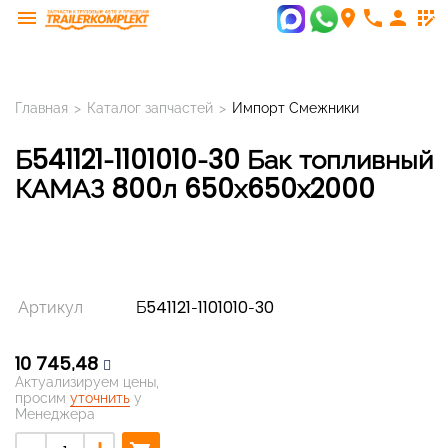
menu
room
phone
person
app_registration
Главная
>
Каталог запчастей
>
Импорт Смежники
Б541121-1101010-30 Бак топливный
КАМАЗ 800л 650х650х2000
Артикул
Б541121-1101010-30
10 745,48
Актуализируем цены,
просим
уточнить
у
Менеджера