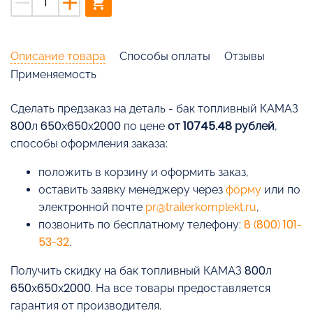
remove
add
shopping_cart
Описание товара
Способы оплаты
Отзывы
Применяемость
Cделать предзаказ на деталь - бак топливный КАМАЗ
800л 650х650х2000 по цене
от 10745.48 рублей
,
способы оформления заказа:
положить в корзину и оформить заказ,
оставить заявку менеджеру через
форму
или по
электронной почте
pr@trailerkomplekt.ru
,
позвонить по бесплатному телефону:
8 (800) 101-
53-32
.
Получить скидку на бак топливный КАМАЗ 800л
650х650х2000. На все товары предоставляется
гарантия от производителя.