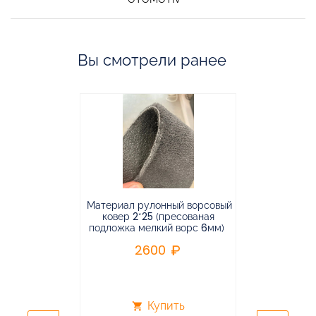
Вы смотрели ранее
Материал рулонный ворсовый
Материал р
ковер 2*25 (пресованая
ковёр 1.9*2
подложка мелкий ворс 6мм)
во
2600
2
Купить
shopping_cart
shopping_cart