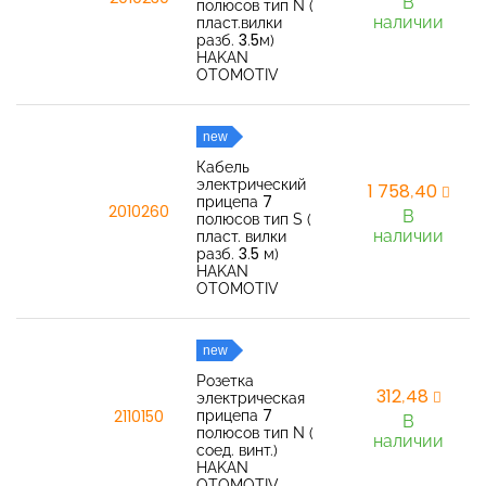
В
полюсов тип N (
наличии
пласт.вилки
разб. 3.5м)
HAKAN
OTOMOTIV
new
Кабель
электрический
1 758,40
прицепа 7
2010260
В
полюсов тип S (
наличии
пласт. вилки
разб. 3.5 м)
HAKAN
OTOMOTIV
new
Розетка
312,48
электрическая
прицепа 7
2110150
В
полюсов тип N (
наличии
соед. винт.)
HAKAN
OTOMOTIV