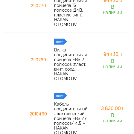
944,16
соединительная
прицепа 15
2110270
В
полюсов (24В,
наличии
пластик, винт)
HAKAN
OTOMOTIV
new
Вилка
944,16
соединительная
прицепа EBS 7
2110260
В
полюсов (пласт.
наличии
винт. соед.)
HAKAN
OTOMOTIV
new
Кабель
3 836,00
соединительный
электрический
2010460
В
прицепа EBS /7
наличии
полюсов/ 4.5 м
HAKAN
OTOMOTIV