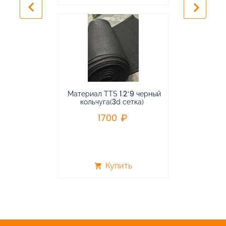
keyboard_arrow_left
keyboard_arrow_right
Материал TTS 1.2*9 черный
Подвес
кольчуга(3d сетка)
балансирная
1700
96
Купить
shopping_cart
shopping_cart