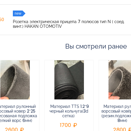
new
150
Розетка электрическая прицепа 7 полюсов тип N ( соед.
винт.) HAKAN OTOMOTIV
Вы смотрели ранее
атериал рулонный
Материал TTS 1.2*9
Материал ру
рсовый ковер 2*25
черный кольчуга(3d
ворсовый ковёр
есованая подложка
сетка)
(резин.подлож
елкий ворс 6мм)
8мм)
1700
2600
2800