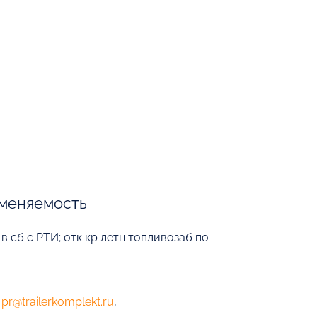
меняемость
 сб с РТИ; отк кр летн топливозаб по
е
pr@trailerkomplekt.ru
,