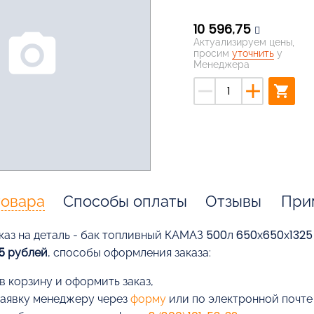
10 596,75
photo_camera
Актуализируем цены,
просим
уточнить
у
Менеджера
remove
add
shopping_cart
товара
Способы оплаты
Отзывы
При
каз на деталь - бак топливный КАМАЗ 500л 650х650х1325 в
75 рублей
, способы оформления заказа:
в корзину и оформить заказ,
заявку менеджеру через
форму
или по электронной почт