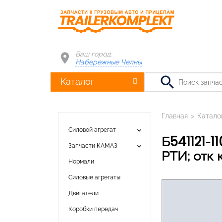
Ваш город:
Набережные Челны
search
Каталог
Главная
>
Катало
keyboard_arrow_down
Силовой агрегат
Б541121-1101010-20К2 Бак топливный КАМАЗ 500л 650х650х1325 в сб с
keyboard_arrow_down
Запчасти КАМАЗ
РТИ; отк 
Нормали
Силовые агрегаты
Двигатели
Коробки передач