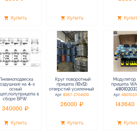
Купить
Купить
Купи
shopping_cart
shopping_cart
shopping_cart
Пневмоподвеска
Круг поворотный
Модулятор
воздушная) на 4-х
прицепа (10х12)
прицепа W
осный
отверстий усиленный
48010203
цеп,полуприцепа в
Арт:
8357-2704010
Арт:
480102
сборе BPW
26000
143640
340000
Купить
Купить
Купи
shopping_cart
shopping_cart
shopping_cart