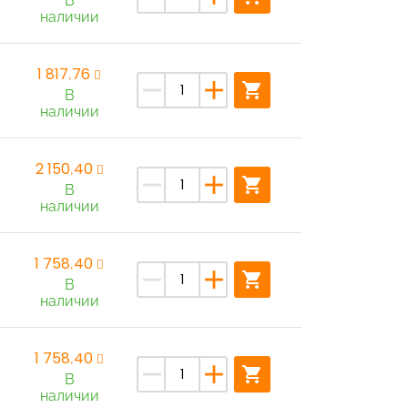
В
наличии
1 817,76
remove
add
shopping_cart
В
наличии
2 150,40
remove
add
shopping_cart
В
наличии
1 758,40
remove
add
shopping_cart
В
наличии
1 758,40
remove
add
shopping_cart
В
наличии