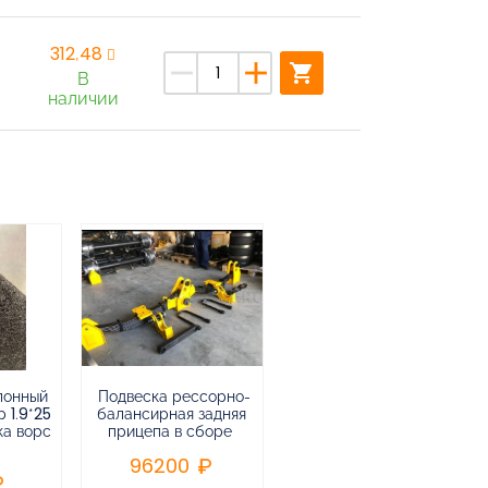
312,48
remove
add
shopping_cart
В
наличии
лонный
Подвеска рессорно-
Подвеска
 1.9*25
балансирная задняя
низкорамная
ка ворс
прицепа в сборе
воздушная
пневматическая на 3-х
96200
осный
полуприцеп,прицеп