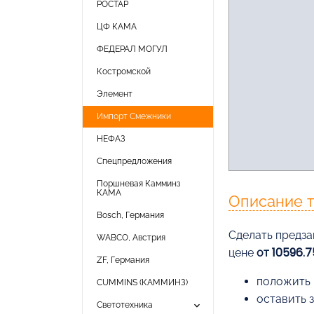
РОСТАР
ЦФ КАМА
ФЕДЕРАЛ МОГУЛ
Костромской
Элемент
Импорт Смежники
НЕФАЗ
Спецпредложения
Поршневая Камминз
КАМА
Описание 
Bosch, Германия
Cделать предза
WABCO, Австрия
цене
от 10596.
ZF, Германия
положить 
CUMMINS (КАММИНЗ)
оставить 
keyboard_arrow_down
Светотехника