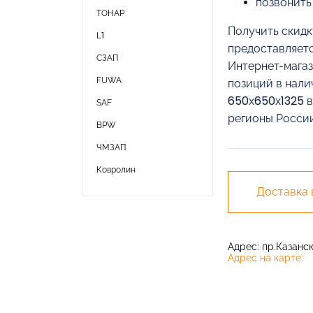
позвонить
ТОНАР
Получить скидк
L1
предоставляетс
СЗАП
Интернет-магаз
FUWA
позиций в нали
650х650х1325 в
SAF
регионы России
BPW
ЧМЗАП
Ковролин
Доставка
Адрес: пр.Казански
Адрес на карте: