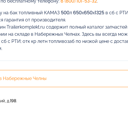
 по бесплатному телефону:
8 (800) 101-53-32
.
у на бак топливный КАМАЗ 500л 650х650х1325 в сб с РТИ;
я гарантия от производителя.
ин Trailerkomplekt.ru содержит полный каталог запчасте
чии на складе в Набережных Челнах. Здесь вы всегда мо
 сб с РТИ; отк кр летн топливозаб по низкой цене с дос
.
 в Набережные Челны
й, д.198.