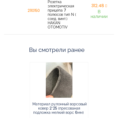
Розетка
312,48
электрическая
прицепа 7
2110150
В
полюсов тип N (
наличии
соед. винт.)
HAKAN
OTOMOTIV
Вы смотрели ранее
Материал рулонный ворсовый
Материал р
ковер 2*25 (пресованая
ковёр 1.9*2
подложка мелкий ворс 6мм)
во