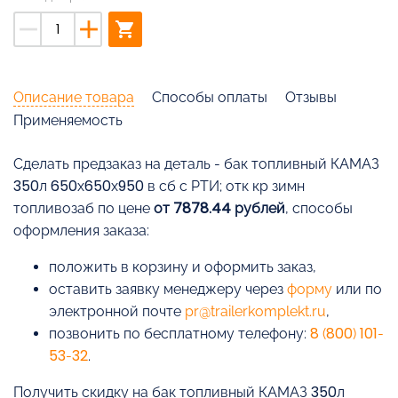
remove
add
shopping_cart
Описание товара
Способы оплаты
Отзывы
Применяемость
Cделать предзаказ на деталь - бак топливный КАМАЗ
350л 650х650х950 в сб с РТИ; отк кр зимн
топливозаб по цене
от 7878.44 рублей
, способы
оформления заказа:
положить в корзину и оформить заказ,
оставить заявку менеджеру через
форму
или по
электронной почте
pr@trailerkomplekt.ru
,
позвонить по бесплатному телефону:
8 (800) 101-
53-32
.
Получить скидку на бак топливный КАМАЗ 350л