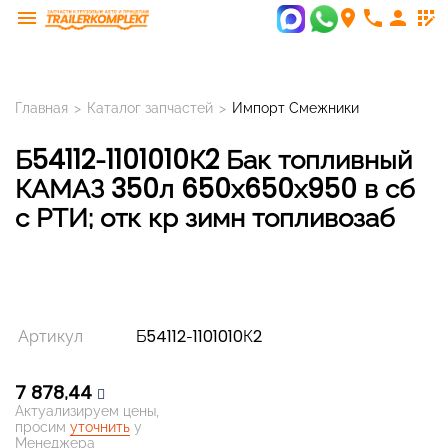
menu
room
phone
person
app_registration
Главная
>
Каталог запчастей
>
Импорт Смежники
Б54112-1101010К2 Бак топливный
КАМАЗ 350л 650х650х950 в сб
с РТИ; отк кр зимн топливозаб
Артикул
Б54112-1101010К2
7 878,44
Актуализируем цены,
просим
уточнить
у
Менеджера