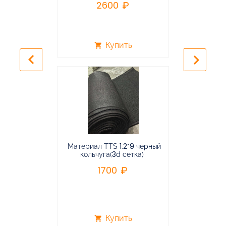
2600
2
Купить
shopping_cart
shopping_cart
keyboard_arrow_left
keyboard_arrow_right
Материал TTS 1.2*9 черный
Подвес
кольчуга(3d сетка)
балансирная
1700
96
Купить
shopping_cart
shopping_cart