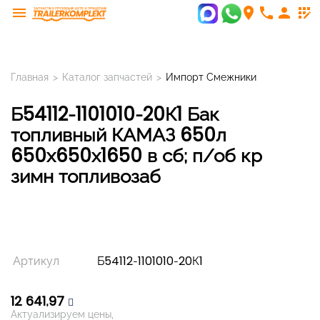
menu
room
phone
person
app_registration
Главная
>
Каталог запчастей
>
Импорт Смежники
Б54112-1101010-20К1 Бак
топливный КАМАЗ 650л
650х650х1650 в сб; п/об кр
зимн топливозаб
Артикул
Б54112-1101010-20К1
12 641,97
Актуализируем цены,