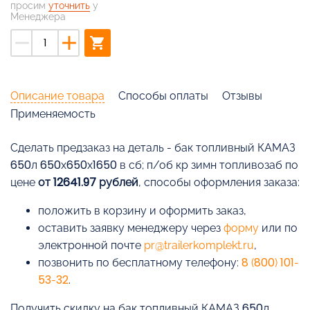
просим
уточнить
у
Менеджера
remove
add
shopping_cart
Описание товара
Способы оплаты
Отзывы
Применяемость
Cделать предзаказ на деталь - бак топливный КАМАЗ
650л 650х650х1650 в сб; п/об кр зимн топливозаб по
цене
от 12641.97 рублей
, способы оформления заказа:
положить в корзину и оформить заказ,
оставить заявку менеджеру через
форму
или по
электронной почте
pr@trailerkomplekt.ru
,
позвонить по бесплатному телефону:
8 (800) 101-
53-32
.
Получить скидку на бак топливный КАМАЗ 650л