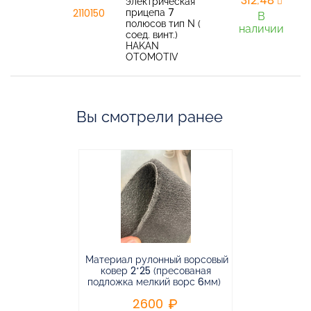
312,48
электрическая
прицепа 7
2110150
В
полюсов тип N (
наличии
соед. винт.)
HAKAN
OTOMOTIV
Вы смотрели ранее
Материал рулонный ворсовый
Материал р
ковер 2*25 (пресованая
ковёр 1.9*2
подложка мелкий ворс 6мм)
во
2600
2