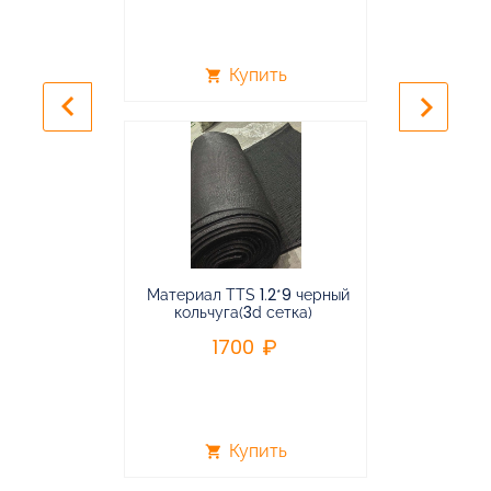
Купить
shopping_cart
shopping_cart
keyboard_arrow_left
keyboard_arrow_right
Материал TTS 1.2*9 черный
Подвес
кольчуга(3d сетка)
балансирная
1700
96
Купить
shopping_cart
shopping_cart