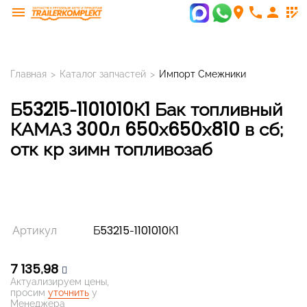
menu
room
phone
person
app_registration
Главная
>
Каталог запчастей
>
Импорт Смежники
Б53215-1101010К1 Бак топливный
КАМАЗ 300л 650х650х810 в сб;
отк кр зимн топливозаб
Артикул
Б53215-1101010К1
7 135,98
Актуализируем цены,
просим
уточнить
у
Менеджера