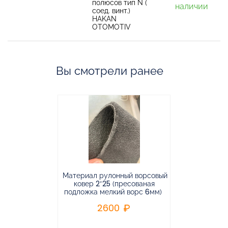
полюсов тип N (
наличии
соед. винт.)
HAKAN
OTOMOTIV
Вы смотрели ранее
Материал рулонный ворсовый
Материал р
ковер 2*25 (пресованая
ковёр 1.9*2
подложка мелкий ворс 6мм)
во
2600
2