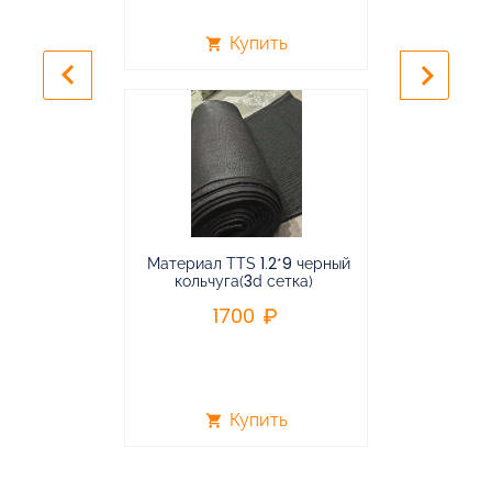
Купить
shopping_cart
shopping_cart
keyboard_arrow_left
keyboard_arrow_right
Материал TTS 1.2*9 черный
Подвес
кольчуга(3d сетка)
балансирная
1700
96
Купить
shopping_cart
shopping_cart