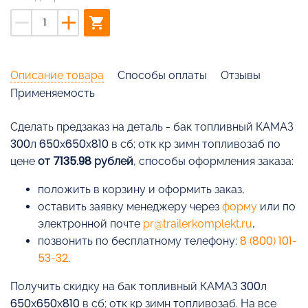
remove
add
shopping_cart
Описание товара
Способы оплаты
Отзывы
Применяемость
Cделать предзаказ на деталь - бак топливный КАМАЗ
300л 650х650х810 в сб; отк кр зимн топливозаб по
цене
от 7135.98 рублей
, способы оформления заказа:
положить в корзину и оформить заказ,
оставить заявку менеджеру через
форму
или по
электронной почте
pr@trailerkomplekt.ru
,
позвонить по бесплатному телефону:
8 (800) 101-
53-32
.
Получить скидку на бак топливный КАМАЗ 300л
650х650х810 в сб; отк кр зимн топливозаб. На все