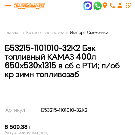
menu
room
phone
person
app_registration
Главная
>
Каталог запчастей
>
Импорт Смежники
Б53215-1101010-32К2 Бак
топливный КАМАЗ 400л
650х530х1315 в сб с РТИ; п/об
кр зимн топливозаб
Артикул
Б53215-1101010-32К2
8 509,38
Актуализируем цены,