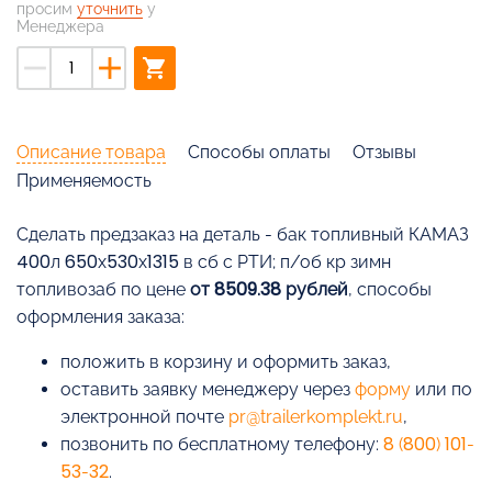
просим
уточнить
у
Менеджера
remove
add
shopping_cart
Описание товара
Способы оплаты
Отзывы
Применяемость
Cделать предзаказ на деталь - бак топливный КАМАЗ
400л 650х530х1315 в сб с РТИ; п/об кр зимн
топливозаб по цене
от 8509.38 рублей
, способы
оформления заказа:
положить в корзину и оформить заказ,
оставить заявку менеджеру через
форму
или по
электронной почте
pr@trailerkomplekt.ru
,
позвонить по бесплатному телефону:
8 (800) 101-
53-32
.