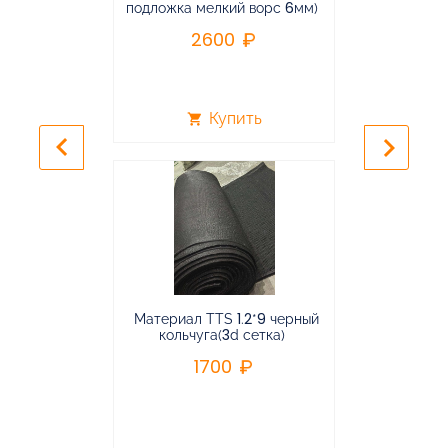
подложка мелкий ворс 6мм)
во
2600
2
Купить
shopping_cart
shopping_cart
keyboard_arrow_left
keyboard_arrow_right
Материал TTS 1.2*9 черный
Подвес
кольчуга(3d сетка)
балансирная
1700
96