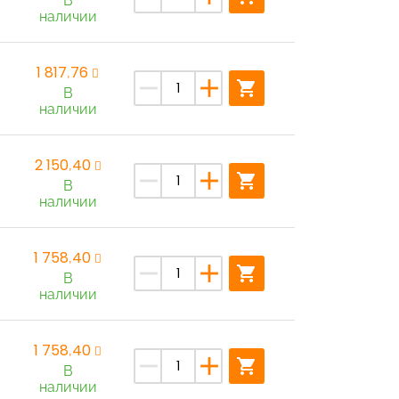
В
наличии
1 817,76
remove
add
shopping_cart
В
наличии
2 150,40
remove
add
shopping_cart
В
наличии
1 758,40
remove
add
shopping_cart
В
наличии
1 758,40
remove
add
shopping_cart
В
наличии