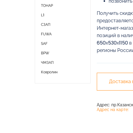
позвонить
ТОНАР
Получить скидк
L1
предоставляетс
СЗАП
Интернет-магаз
FUWA
позиций в нали
650х530х1150 в
SAF
регионы России
BPW
ЧМЗАП
Ковролин
Доставка
Адрес: пр.Казански
Адрес на карте: