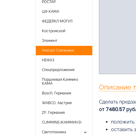
РОСТАР
ЦФ КАМА
ФЕДЕРАЛ МОГУЛ
Костромской
Элемент
Импорт Смежники
НЕФАЗ
Спецпредложения
Поршневая Камминз
КАМА
Описание 
Bosch, Германия
Cделать предза
WABCO, Австрия
от 7480.57 руб
ZF, Германия
положить 
CUMMINS (КАММИНЗ)
оставить 
keyboard_arrow_down
Светотехника