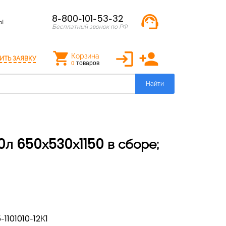
support_agent
8-800-101-53-32
Ы
Бесплатный звонок по РФ
login
person_add
Корзина
ИТЬ ЗАЯВКУ
товаров
0
Найти
-1101010-12К1