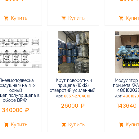
Купить
Купить
Купи
shopping_cart
shopping_cart
shopping_cart
Пневмоподвеска
Круг поворотный
Модулятор
воздушная) на 4-х
прицепа (10х12)
прицепа W
осный
отверстий усиленный
48010203
цеп,полуприцепа в
Арт:
8357-2704010
Арт:
480102
сборе BPW
26000
143640
340000
Купить
Купить
Купи
shopping_cart
shopping_cart
shopping_cart