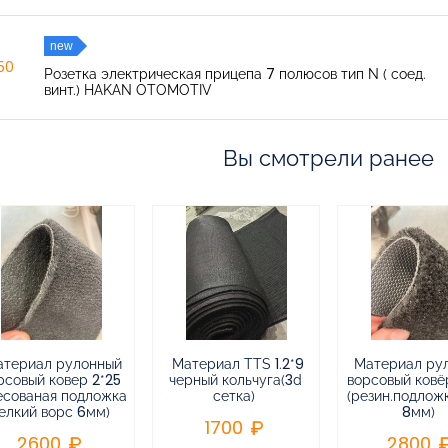
new
150
Розетка электрическая прицепа 7 полюсов тип N ( соед.
винт.) HAKAN OTOMOTIV
Вы смотрели ранее
атериал рулонный
Материал TTS 1.2*9
Материал ру
рсовый ковер 2*25
черный кольчуга(3d
ворсовый ковёр
есованая подложка
сетка)
(резин.подлож
елкий ворс 6мм)
8мм)
1700
2600
2800