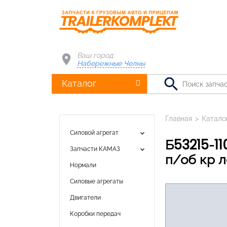
Ваш город:
Набережные Челны
search
Каталог
Главная
>
Катало
keyboard_arrow_down
Силовой агрегат
Б53215-1101010-12К1 Бак топливный КАМАЗ 350л 650х530х1150 в сборе;
keyboard_arrow_down
Запчасти КАМАЗ
п/об кр л
Нормали
Силовые агрегаты
Двигатели
Коробки передач