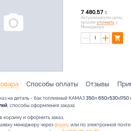
7 480,57
photo_camera
Актуализируем цены,
просим
уточнить
у
Менеджера
remove
add
shopping_cart
товара
Способы оплаты
Отзывы
При
каз на деталь - бак топливный КАМАЗ 350л 650х530х1150 в
лей
, способы оформления заказа:
в корзину и оформить заказ,
заявку менеджеру через
форму
или по электронной почт