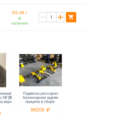
312,48
remove
add
shopping_cart
В
наличии
лонный
Подвеска рессорно-
Подвеска
 1.9*25
балансирная задняя
низкорамная
ка ворс
прицепа в сборе
воздушная
пневматическая на 3-х
96200
осный
полуприцеп,прицеп