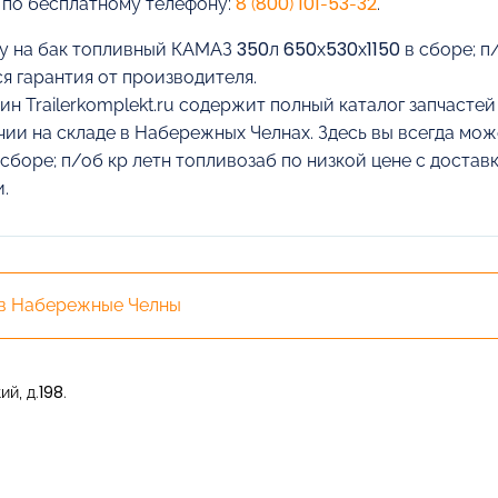
 по бесплатному телефону:
8 (800) 101-53-32
.
у на бак топливный КАМАЗ 350л 650х530х1150 в сборе; п/
я гарантия от производителя.
ин Trailerkomplekt.ru содержит полный каталог запчасте
чии на складе в Набережных Челнах. Здесь вы всегда мо
 сборе; п/об кр летн топливозаб по низкой цене с доста
.
 в Набережные Челны
й, д.198.