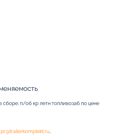
меняемость
 сборе; п/об кр летн топливозаб по цене
е
pr@trailerkomplekt.ru
,